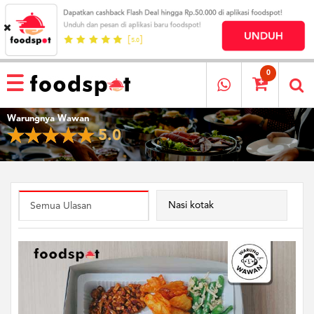
HOME
MENU
0
RESTAURANT
Warungnya Wawan
CARA
5.0
PESAN
OUR
COMPANY
KATA
MEREKA
Nasi kotak
Semua Ulasan
KATALOG
LOYALTY
PROGRAM
FAQ
ABOUT