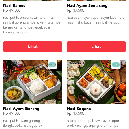
Nasi Rames
Nasi Ayam Semarang
Rp 49.500
Rp 49.500
nasi putih, empal suwir, telur masir,
nasi putih, ayam opor, sayur labu, telur
sambal goreng ampela, kering tempe,
masir, tahu bacem, sambal, kerupuk
kering kentang, perkedel, acar
kuning, kerupuk
Lihat
Lihat
Nasi Ayam Goreng
Nasi Bogana
Rp 49.500
Rp 49.500
nasi putih, ayam goreng
nasi putih, empal suwir, ayam opor,
(lengkuas/kalasan/geprek
orek kacang panjang, orek tempe,