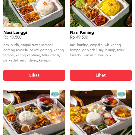
Nasi Langgi
Nasi Kuning
Rp 49.500
Rp 49.500
nasi putih, empal suwir, sambel
nasi kuning, empal suwir, kering
goreng ampela, bakmi goreng, kering
tempe, perkedel, sayur urap, telur
tempe, kering kentang, telur dadar,
balado, ikan asin, kerupuk
perkedel, serundeng, kerupuk
Lihat
Lihat