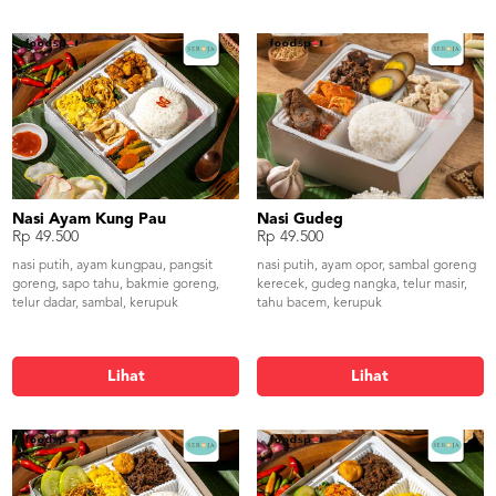
Nasi Ayam Kung Pau
Nasi Gudeg
Rp 49.500
Rp 49.500
nasi putih, ayam kungpau, pangsit
nasi putih, ayam opor, sambal goreng
goreng, sapo tahu, bakmie goreng,
kerecek, gudeg nangka, telur masir,
telur dadar, sambal, kerupuk
tahu bacem, kerupuk
Lihat
Lihat