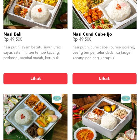
Nasi Bali
Nasi Cumi Cabe Ijo
Rp 49.500
Rp 49.500
nasi putih, ayam betutu suwir, urap
nasi putih, cumi cabe ijo, mie goreng,
sayur, sate lilit, teri tempe kacang,
oseng tempe, telur dadar, ca tauge
perkedel, sambal matah, kerupuk
kacang panjang, kerupuk
Lihat
Lihat