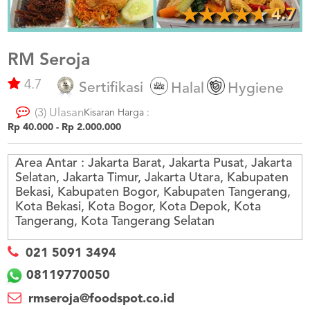
US
4.7
CATERERS
BLOG
RM Seroja
TERMS
&
4.7
Sertifikasi
Halal
Hygiene
CONDITIONS
(3) Ulasan
Kisaran Harga :
CALL
Rp 40.000 - Rp 2.000.000
CENTER
021
5091
3494
Area Antar :
Jakarta Barat, Jakarta Pusat, Jakarta
Selatan, Jakarta Timur, Jakarta Utara, Kabupaten
LOGIN
DAFTAR
Bekasi, Kabupaten Bogor, Kabupaten Tangerang,
Kota Bekasi, Kota Bogor, Kota Depok, Kota
Tangerang, Kota Tangerang Selatan
021 5091 3494
08119770050
rmseroja@foodspot.co.id