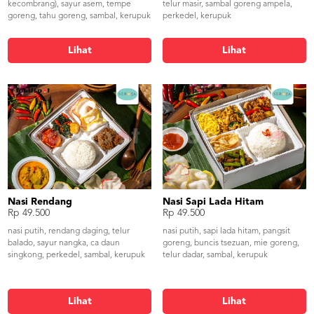
kecombrang), sayur asem, tempe
telur masir, sambal goreng ampela,
goreng, tahu goreng, sambal, kerupuk
perkedel, kerupuk
Lihat
Lihat
Nasi Rendang
Nasi Sapi Lada Hitam
Rp 49.500
Rp 49.500
nasi putih, rendang daging, telur
nasi putih, sapi lada hitam, pangsit
balado, sayur nangka, ca daun
goreng, buncis tsezuan, mie goreng,
singkong, perkedel, sambal, kerupuk
telur dadar, sambal, kerupuk
Lihat
Lihat