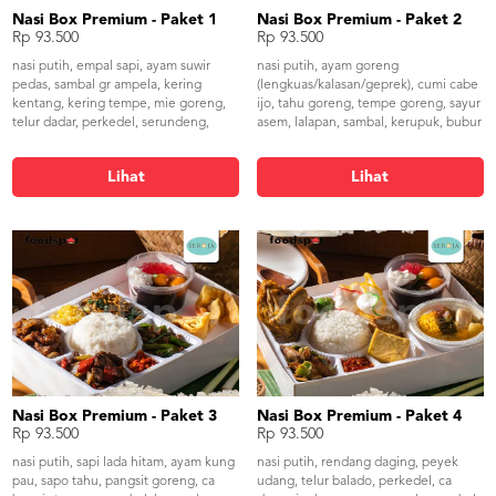
Nasi Box Premium - Paket 1
Nasi Box Premium - Paket 2
Rp 93.500
Rp 93.500
nasi putih, empal sapi, ayam suwir
nasi putih, ayam goreng
pedas, sambal gr ampela, kering
(lengkuas/kalasan/geprek), cumi cabe
kentang, kering tempe, mie goreng,
ijo, tahu goreng, tempe goreng, sayur
telur dadar, perkedel, serundeng,
asem, lalapan, sambal, kerupuk, bubur
kerupuk, bubur campur/jus
campur/jus
Lihat
Lihat
Nasi Box Premium - Paket 3
Nasi Box Premium - Paket 4
Rp 93.500
Rp 93.500
nasi putih, sapi lada hitam, ayam kung
nasi putih, rendang daging, peyek
pau, sapo tahu, pangsit goreng, ca
udang, telur balado, perkedel, ca