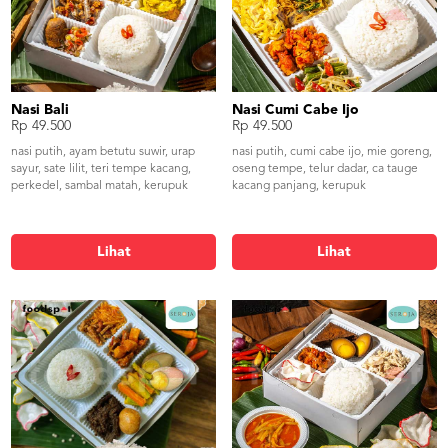
Nasi Bali
Nasi Cumi Cabe Ijo
Rp 49.500
Rp 49.500
nasi putih, ayam betutu suwir, urap
nasi putih, cumi cabe ijo, mie goreng,
sayur, sate lilit, teri tempe kacang,
oseng tempe, telur dadar, ca tauge
perkedel, sambal matah, kerupuk
kacang panjang, kerupuk
Lihat
Lihat