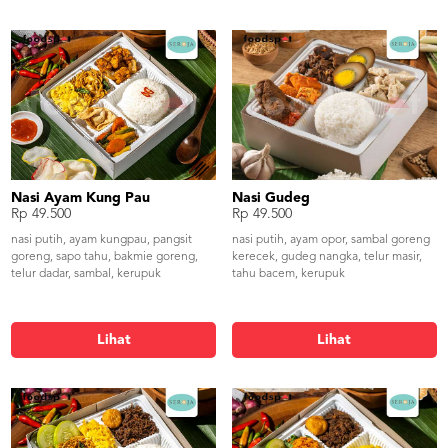
Nasi Ayam Kung Pau
Nasi Gudeg
Rp 49.500
Rp 49.500
nasi putih, ayam kungpau, pangsit
nasi putih, ayam opor, sambal goreng
goreng, sapo tahu, bakmie goreng,
kerecek, gudeg nangka, telur masir,
telur dadar, sambal, kerupuk
tahu bacem, kerupuk
Lihat
Lihat