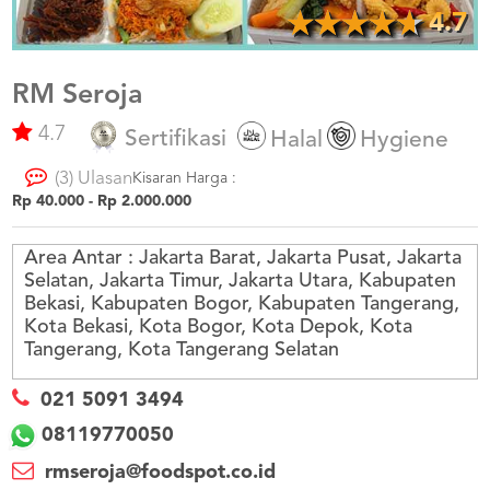
US
4.7
CATERERS
BLOG
RM Seroja
TERMS
&
4.7
Sertifikasi
Halal
Hygiene
CONDITIONS
(3) Ulasan
Kisaran Harga :
CALL
Rp 40.000 - Rp 2.000.000
CENTER
021
5091
3494
Area Antar :
Jakarta Barat, Jakarta Pusat, Jakarta
Selatan, Jakarta Timur, Jakarta Utara, Kabupaten
LOGIN
DAFTAR
Bekasi, Kabupaten Bogor, Kabupaten Tangerang,
Kota Bekasi, Kota Bogor, Kota Depok, Kota
Tangerang, Kota Tangerang Selatan
021 5091 3494
08119770050
rmseroja@foodspot.co.id