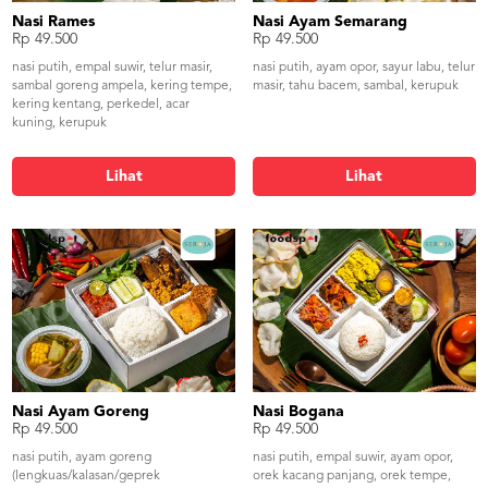
Nasi Rames
Nasi Ayam Semarang
Rp 49.500
Rp 49.500
nasi putih, empal suwir, telur masir,
nasi putih, ayam opor, sayur labu, telur
sambal goreng ampela, kering tempe,
masir, tahu bacem, sambal, kerupuk
kering kentang, perkedel, acar
kuning, kerupuk
Lihat
Lihat
Nasi Ayam Goreng
Nasi Bogana
Rp 49.500
Rp 49.500
nasi putih, ayam goreng
nasi putih, empal suwir, ayam opor,
(lengkuas/kalasan/geprek
orek kacang panjang, orek tempe,