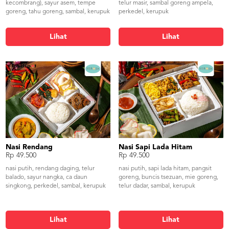
kecombrang), sayur asem, tempe
telur masir, sambal goreng ampela,
goreng, tahu goreng, sambal, kerupuk
perkedel, kerupuk
Lihat
Lihat
Nasi Rendang
Nasi Sapi Lada Hitam
Rp 49.500
Rp 49.500
nasi putih, rendang daging, telur
nasi putih, sapi lada hitam, pangsit
balado, sayur nangka, ca daun
goreng, buncis tsezuan, mie goreng,
singkong, perkedel, sambal, kerupuk
telur dadar, sambal, kerupuk
Lihat
Lihat