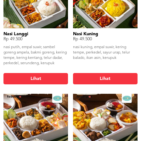
Nasi Langgi
Nasi Kuning
Rp 49.500
Rp 49.500
nasi putih, empal suwir, sambel
nasi kuning, empal suwir, kering
goreng ampela, bakmi goreng, kering
tempe, perkedel, sayur urap, telur
tempe, kering kentang, telur dadar,
balado, ikan asin, kerupuk
perkedel, serundeng, kerupuk
Lihat
Lihat