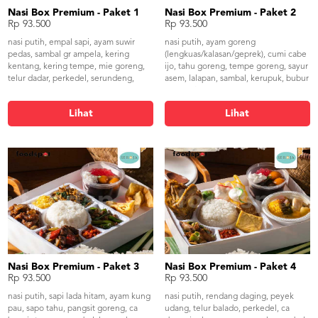
Nasi Box Premium - Paket 1
Nasi Box Premium - Paket 2
Rp 93.500
Rp 93.500
nasi putih, empal sapi, ayam suwir
nasi putih, ayam goreng
pedas, sambal gr ampela, kering
(lengkuas/kalasan/geprek), cumi cabe
kentang, kering tempe, mie goreng,
ijo, tahu goreng, tempe goreng, sayur
telur dadar, perkedel, serundeng,
asem, lalapan, sambal, kerupuk, bubur
kerupuk, bubur campur/jus
campur/jus
Lihat
Lihat
Nasi Box Premium - Paket 3
Nasi Box Premium - Paket 4
Rp 93.500
Rp 93.500
nasi putih, sapi lada hitam, ayam kung
nasi putih, rendang daging, peyek
pau, sapo tahu, pangsit goreng, ca
udang, telur balado, perkedel, ca