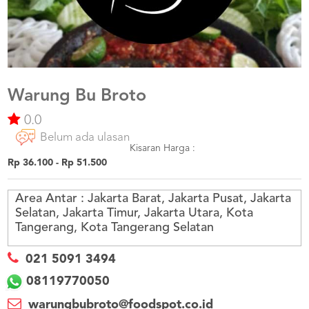
US
CATERERS
BLOG
TERMS
&
CONDITIONS
Warung Bu Broto
0.0
CALL
CENTER
Belum ada ulasan
021
5091
Kisaran Harga :
3494
Rp 36.100 - Rp 51.500
LOGIN
DAFTAR
Area Antar :
Jakarta Barat, Jakarta Pusat, Jakarta
Selatan, Jakarta Timur, Jakarta Utara, Kota
Tangerang, Kota Tangerang Selatan
021 5091 3494
08119770050
warungbubroto@foodspot.co.id