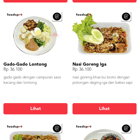
Gado-Gado Lontong
Nasi Goreng Iga
Rp 36.100
Rp 36.100
gado-gado dengan campuran saos
nasi goreng khas bu broto dengan
kacang dan lontong
potongan daging iga dan bakso sapi
Lihat
Lihat