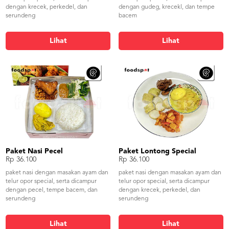
dengan krecek, perkedel, dan
dengan gudeg, krecekl, dan tempe
serundeng
bacem
Lihat
Lihat
Paket Nasi Pecel
Paket Lontong Special
Rp 36.100
Rp 36.100
paket nasi dengan masakan ayam dan
paket nasi dengan masakan ayam dan
telur opor special, serta dicampur
telur opor special, serta dicampur
dengan pecel, tempe bacem, dan
dengan krecek, perkedel, dan
serundeng
serundeng
Lihat
Lihat