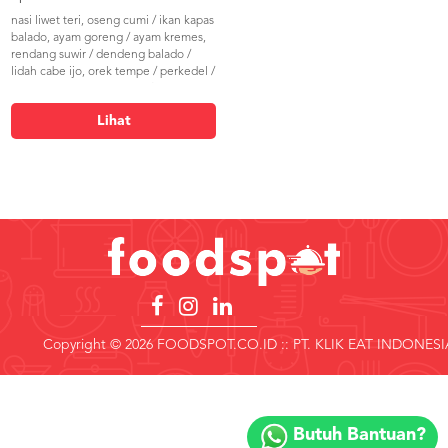
nasi liwet teri, oseng cumi / ikan kapas
balado, ayam goreng / ayam kremes,
rendang suwir / dendeng balado /
lidah cabe ijo, orek tempe / perkedel /
bakwan jagung, telor asin / telor
balado, timun / sayur daun singkong /
Lihat
sayur buncis, sambal
Copyright © 2026 FOODSPOT.CO.ID :: PT. KLIK EAT INDONESI
Copyright
©
Butuh Bantuan?
2018