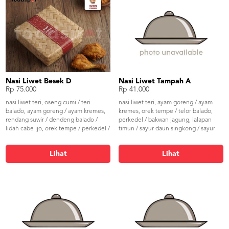
Nasi Liwet Besek D
Nasi Liwet Tampah A
Rp 75.000
Rp 41.000
nasi liwet teri, oseng cumi / teri
nasi liwet teri, ayam goreng / ayam
balado, ayam goreng / ayam kremes,
kremes, orek tempe / telor balado,
rendang suwir / dendeng balado /
perkedel / bakwan jagung, lalapan
lidah cabe ijo, orek tempe / perkedel /
timun / sayur daun singkong / sayur
bakwan jagung, telor asin / telor
buncis, sambal
balado, timun / sayur daun singkong /
Lihat
Lihat
sayur buncis, sambal & kerupuk