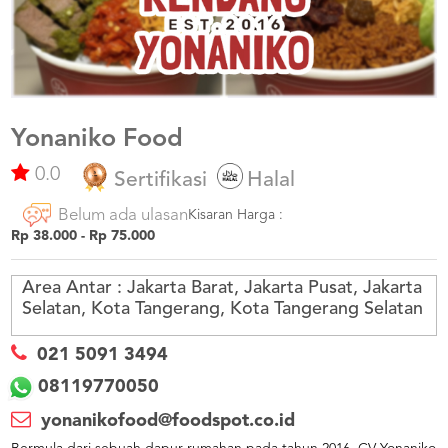
US
CATERERS
BLOG
TERMS
&
CONDITIONS
Yonaniko Food
0.0
CALL
Sertifikasi
Halal
CENTER
021
Belum ada ulasan
5091
Kisaran Harga :
3494
Rp 38.000 - Rp 75.000
LOGIN
DAFTAR
Area Antar :
Jakarta Barat, Jakarta Pusat, Jakarta
Selatan, Kota Tangerang, Kota Tangerang Selatan
021 5091 3494
08119770050
yonanikofood@foodspot.co.id