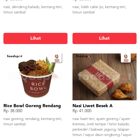
nasi, dendeng balado, kentang teri,
nasi, lidah cabe ijo, kentang teri,
timun sambal
timun sambal
Lihat
Lihat
Rice Bowl Goreng Rendang
Nasi Liwet Besek A
Rp 38.000
Rp 41.000
nasi goreng, rendang, kentang teri,
nasi liwet teri, ayam goreng / ayam
timun sambal
kremes, orek tempe / telor balado,
perkedel / bakwan jagung, lalapan
timun / sayur daun singkong / sayur