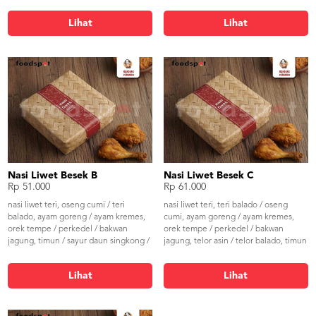
buncis, sambal & kerupuk
Lihat
Lihat
Nasi Liwet Besek B
Nasi Liwet Besek C
Rp 51.000
Rp 61.000
nasi liwet teri, oseng cumi / teri
nasi liwet teri, teri balado / oseng
balado, ayam goreng / ayam kremes,
cumi, ayam goreng / ayam kremes,
orek tempe / perkedel / bakwan
orek tempe / perkedel / bakwan
jagung, timun / sayur daun singkong /
jagung, telor asin / telor balado, timun
sayur buncis, sambal & kerupuk
/ sayur daun singkong / sayur
buncis, sambal & kerupuk
Lihat
Lihat