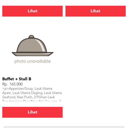
Platter, Sambal & Kerupuk, Air Mineral,
(Rice/Noodle), Sayuran, 2 Pilihan
1 Pilihan Teh</p>
Pudding & Jelly, 2 Pilihan Cake & Pie,
Fruit Platter, Sambal & Kerupuk,
Lihat
Lihat
Mineral Water, 1 Pilihan Teh, 1 Pilihan
Mocktail/Juice/Soda, 1 Pilihan Food
Stall</p>
Buffet + Stall B
Rp. 165.000
<p>Appetizer/Soup, Lauk Utama
Ayam, Lauk Utama Daging, Lauk Utama
Seafood, Nasi Putih, 2 Pilihan Lauk
Pendamping (Rice/Noodle), Sayuran, 2
Pilihan Pudding & Jelly, 2 Pilihan Cake
& Pie, Fruit Platter, Sambal & Kerupuk,
Lihat
Air Putih, 1 Pilihan Teh, 1 Pilihan
Mocktail/Juice/Soda, 1 Pilihan Food
Stall</p>