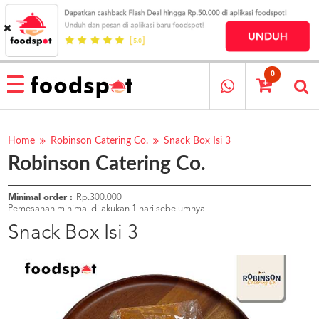
HOME
MENU
0
RESTAURANT
CARA
PESAN
Home
Robinson Catering Co.
Snack Box Isi 3
Robinson Catering Co.
OUR
COMPANY
KATA
Minimal order :
Rp.300.000
MEREKA
Pemesanan minimal dilakukan 1 hari sebelumnya
KATALOG
Snack Box Isi 3
LOYALTY
PROGRAM
FAQ
ABOUT