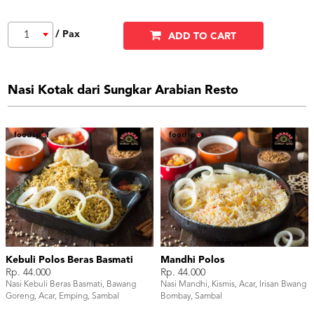
/ Pax
1
ADD TO CART
Nasi Kotak dari Sungkar Arabian Resto
Kebuli Polos Beras Basmati
Mandhi Polos
Rp. 44.000
Rp. 44.000
Nasi Kebuli Beras Basmati, Bawang
Nasi Mandhi, Kismis, Acar, Irisan Bwang
Goreng, Acar, Emping, Sambal
Bombay, Sambal