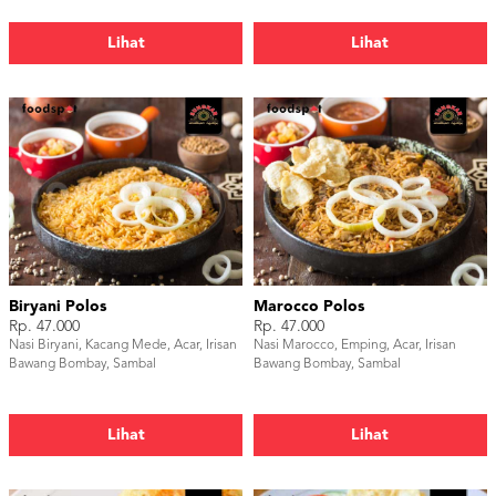
Lihat
Lihat
Biryani Polos
Marocco Polos
Rp. 47.000
Rp. 47.000
Nasi Biryani, Kacang Mede, Acar, Irisan
Nasi Marocco, Emping, Acar, Irisan
Bawang Bombay, Sambal
Bawang Bombay, Sambal
Lihat
Lihat