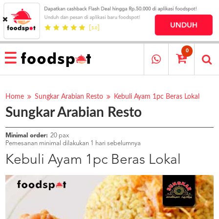
HOME
MENU
0
RESTAURANT
CARA
PESAN
Home
Sungkar Arabian Resto
Kebuli Ayam 1pc Beras Lokal
Sungkar Arabian Resto
OUR
COMPANY
KATA
Minimal order:
20 pax
MEREKA
Pemesanan minimal dilakukan 1 hari sebelumnya
KATALOG
Kebuli Ayam 1pc Beras Lokal
LOYALTY
PROGRAM
FAQ
ABOUT