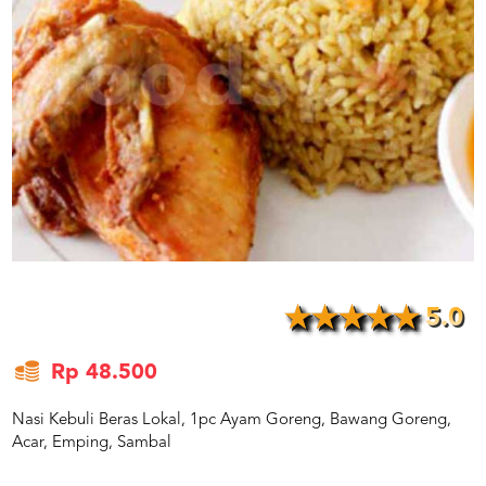
US
CATERERS
BLOG
TERMS
&
CONDITIONS
CALL
CENTER
021
5091
3494
LOGIN
DAFTAR
5.0
Rp 48.500
Nasi Kebuli Beras Lokal, 1pc Ayam Goreng, Bawang Goreng,
Acar, Emping, Sambal