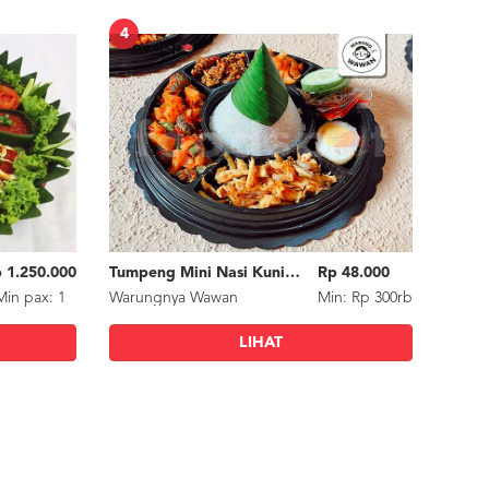
4
 1.250.000
Tumpeng Mini Nasi Kuning / Nasi Uduk
Rp 48.000
Min
pax
: 1
Warungnya Wawan
Min: Rp 300rb
LIHAT