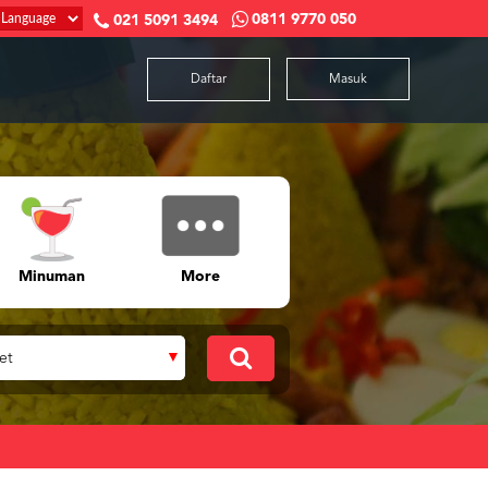
0811 9770 050
021 5091 3494
Daftar
Masuk
Minuman
More