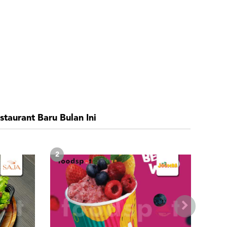
staurant Baru Bulan Ini
2
4
3
5