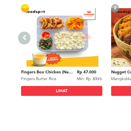
1
2
Fingers Box Chicken (Nasi Putih) Silky Pudding
Rp 47.000
Nugget Cr
Fingers Butter Rice
Min: Rp 300rb
Mangkokk
LIHAT