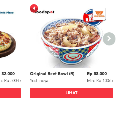
4
5
 32.000
Original Beef Bowl (R)
Rp 58.000
Pasta
n: Rp 500rb
Yoshinoya
Min: Rp 100rb
Tirta 
LIHAT