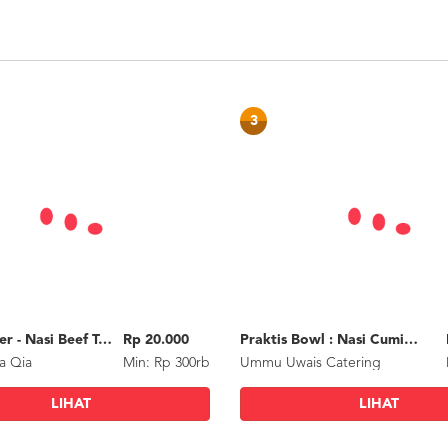
3
Paket Silver - Nasi Beef Teriyaki
Rp 20.000
Praktis Bowl : Nasi Cumi Asin
a Qia
Min: Rp 300rb
Ummu Uwais Catering
LIHAT
LIHAT