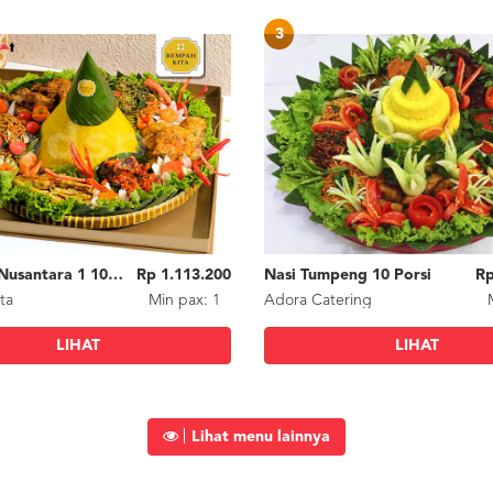
3
Tumpeng Nusantara 1 10Pax
Rp 1.113.200
Nasi Tumpeng 10 Porsi
Rp
ta
Min
pax
: 1
Adora Catering
LIHAT
LIHAT
Lihat menu lainnya