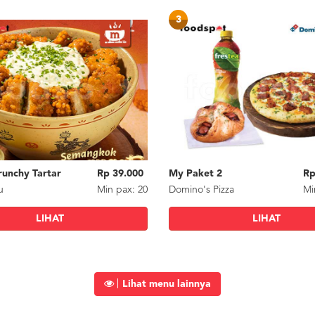
3
unchy Tartar
Rp 39.000
My Paket 2
Rp
u
Min
pax
: 20
Domino's Pizza
Mi
LIHAT
LIHAT
Lihat menu lainnya