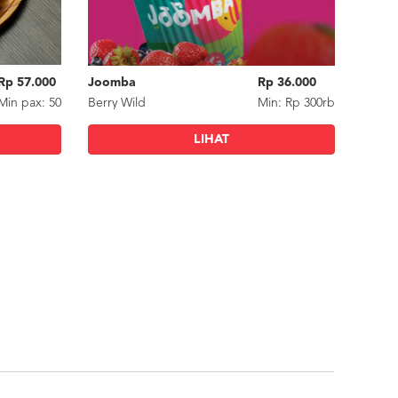
 25.000
Rp 57.000
Joomba
Ramandha Daily Snack
Rp 36.000
Rp 25.000
Balap
Raman
n: Rp 350rb
Min
pax
: 50
Berry Wild
Pisang Goreng Kembung Gula Aren
Min: Rp 300rb
Min: Rp 350rb
Paket
LIHAT
LIHAT