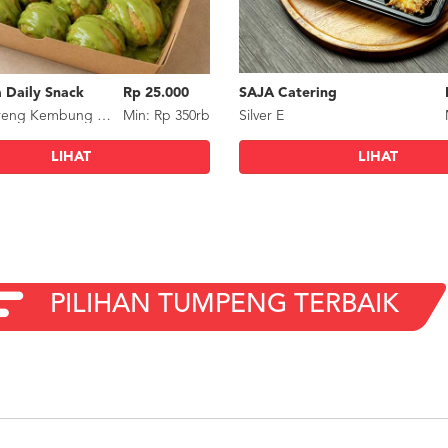
 Daily Snack
Rp 25.000
SAJA Catering
Ramandha Daily Snack
Rp
Pisang Goreng Kembung Greentea
Min: Rp 350rb
Silver E
Pisang Goreng Kembung Coklat Greentea
Mi
LIHAT
LIHAT
LIHAT
PILIHAN TUMPENG TERBAIK