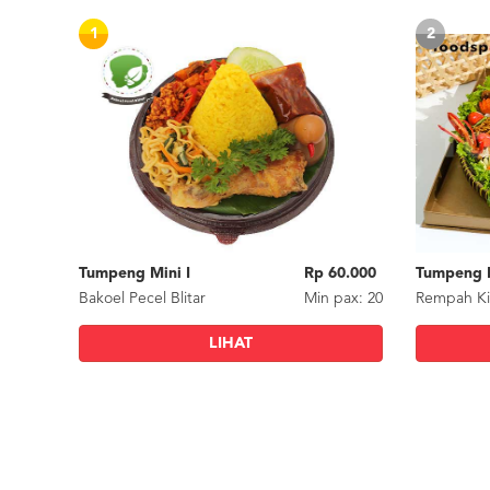
1
2
Tumpeng Mini I
Rp 60.000
Bakoel Pecel Blitar
Min
pax
: 20
Rempah Ki
LIHAT