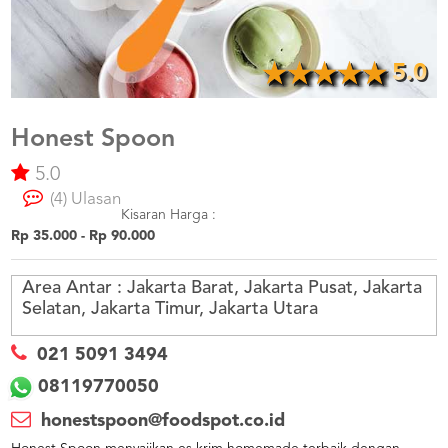
US
CATERERS
BLOG
5.0
TERMS
&
CONDITIONS
Honest Spoon
5.0
CALL
CENTER
(4) Ulasan
021
5091
Kisaran Harga :
3494
Rp 35.000 - Rp 90.000
LOGIN
DAFTAR
Area Antar :
Jakarta Barat, Jakarta Pusat, Jakarta
Selatan, Jakarta Timur, Jakarta Utara
021 5091 3494
08119770050
honestspoon@foodspot.co.id