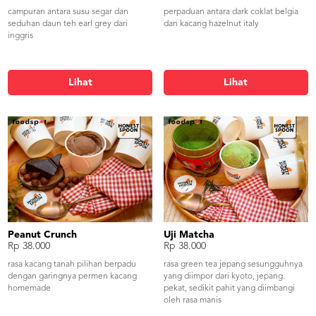
campuran antara susu segar dan
perpaduan antara dark coklat belgia
seduhan daun teh earl grey dari
dan kacang hazelnut italy
inggris
Lihat
Lihat
Peanut Crunch
Uji Matcha
Rp 38.000
Rp 38.000
rasa kacang tanah pilihan berpadu
rasa green tea jepang sesungguhnya
dengan garingnya permen kacang
yang diimpor dari kyoto, jepang.
homemade
pekat, sedikit pahit yang diimbangi
oleh rasa manis