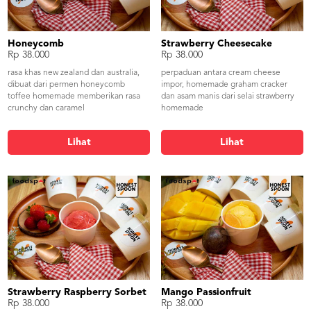
Honeycomb
Strawberry Cheesecake
Rp 38.000
Rp 38.000
rasa khas new zealand dan australia,
perpaduan antara cream cheese
dibuat dari permen honeycomb
impor, homemade graham cracker
toffee homemade memberikan rasa
dan asam manis dari selai strawberry
crunchy dan caramel
homemade
Lihat
Lihat
Strawberry Raspberry Sorbet
Mango Passionfruit
Rp 38.000
Rp 38.000