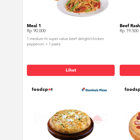
Meal 1
Beef Rash
Rp 90.000
Rp 19.500
1 medium ht super value beef delight/chicken
pepperoni + 1 pasta
Lihat