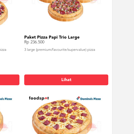
Paket Pizza Papi Trio Large
Rp 236.500
izza
3 large (premium/favourite/supervalue) pizza
Lihat