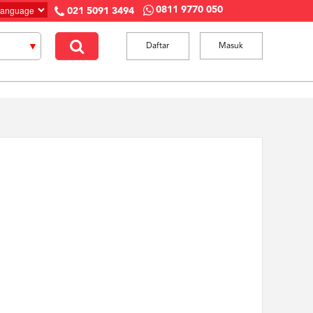
0811 9770 050
021 5091 3494
Daftar
Masuk