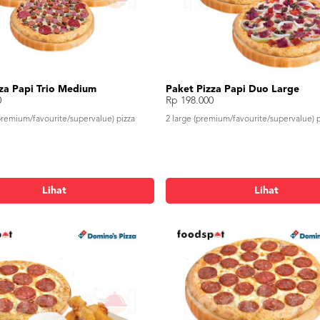
za Papi Trio Medium
Paket Pizza Papi Duo Large
0
Rp 198.000
remium/favourite/supervalue) pizza
2 large (premium/favourite/supervalue) p
Lihat
Lihat