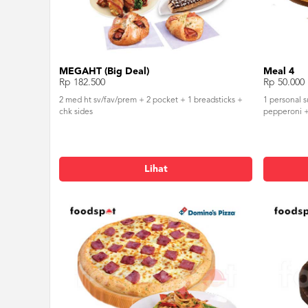
MEGAHT (Big Deal)
Meal 4
Rp 182.500
Rp 50.000
2 med ht sv/fav/prem + 2 pocket + 1 breadsticks +
1 personal s
chk sides
pepperoni + 
Lihat