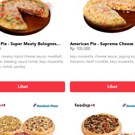
American Pie - Super Meaty Bolognese Medium
American Pie - Supreme Chees
0
Rp 105.000
, creamy liquid cheese sauce, meatball,
keju mozarella, cheese sauce, jagung sos
e, bawang, sauce tomat, keju mozarella,
macaroni, beef crumble, keju mozarella,
u, tomat, parsley
Lihat
Lihat