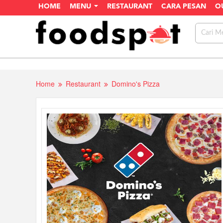
HOME
MENU
RESTAURANT
CARA PESAN
O
Home
Restaurant
Domino's Pizza