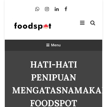
Skip
To
Content
Foodspot Blog
Foodspot Blog
Menu
HATI-HATI
PENIPUAN
MENGATASNAMAKA
FOODSPOT