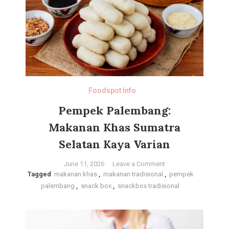
Foodspot Info
Pempek Palembang:
Makanan Khas Sumatra
Selatan Kaya Varian
on
June 11, 2026
Leave a Comment
Tagged
makanan khas
,
makanan tradisional
Pempek
,
pempek
palembang
,
snack box
,
snackbox tradisional
Palembang:
Makanan
Khas
Sumatra