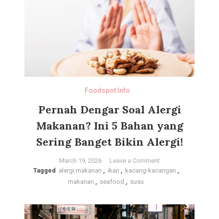
Selatan
Kaya
Varian
Foodspot Info
Pernah Dengar Soal Alergi
Makanan? Ini 5 Bahan yang
Sering Banget Bikin Alergi!
on
March 19, 2026
Leave a Comment
Tagged
alergi makanan
,
ikan
,
kacang-kacangan
Pernah
,
makanan
,
seafood
,
susu
Dengar
Soal
Alergi
Makanan?