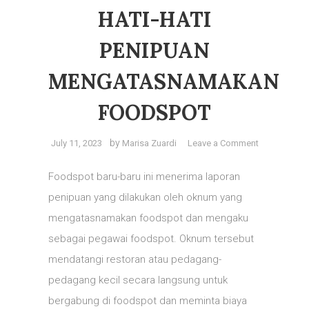
HATI-HATI
PENIPUAN
MENGATASNAMAKAN
FOODSPOT
on
by
July 11, 2023
Marisa Zuardi
Leave a Comment
HATI-
HATI
Foodspot baru-baru ini menerima laporan
PENIPUAN
penipuan yang dilakukan oleh oknum yang
MENGATAS
mengatasnamakan foodspot dan mengaku
FOODSPOT
sebagai pegawai foodspot. Oknum tersebut
mendatangi restoran atau pedagang-
pedagang kecil secara langsung untuk
bergabung di foodspot dan meminta biaya