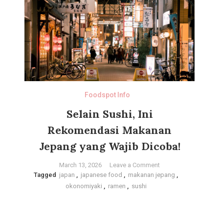
Ini
5
Bahan
yang
Sering
Banget
Bikin
Alergi!
Foodspot Info
Selain Sushi, Ini
Rekomendasi Makanan
Jepang yang Wajib Dicoba!
on
March 13, 2026
Leave a Comment
Tagged
japan
,
japanese food
,
makanan jepang
Selain
,
okonomiyaki
,
ramen
,
sushi
Sushi,
Ini
Rekomendasi