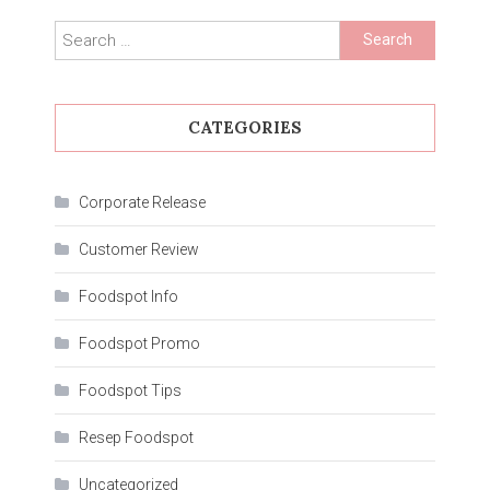
Makanan
Jepang
Search
yang
for:
Wajib
Dicoba!
CATEGORIES
Corporate Release
Customer Review
Foodspot Info
Foodspot Promo
Foodspot Tips
Resep Foodspot
Uncategorized