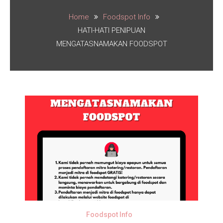
Home
Foodspot Info
HATI-HATI PENIPUAN
MENGATASNAMAKAN FOODSPOT
Foodspot Info