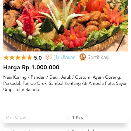
US
CATERERS
BLOG
TERMS
&
CONDITIONS
CALL
CENTER
(1) Ulasan
Sertifikasi
5.0
021
5091
3494
Harga Rp 1.000.000
Nasi Kuning / Pandan / Daun Jeruk / Custom, Ayam Goreng,
LOGIN
DAFTAR
Perkedel, Tempe Orek, Sambal Kentang Ati Ampela Pete, Sayur
Urap, Telur Balado.
Min. Order
:
1 Pax