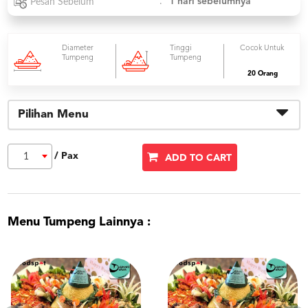
:
1 hari sebelumnya
Pesan Sebelum
Diameter
Tinggi
Cocok Untuk
Tumpeng
Tumpeng
20 Orang
Pilihan Menu
/ Pax
1
ADD TO CART
Menu Tumpeng Lainnya :