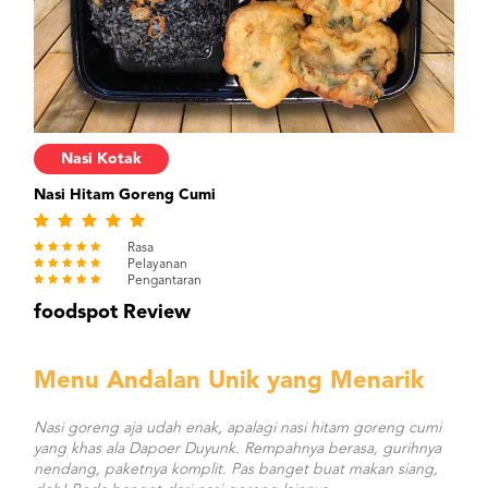
Nasi Kotak
Nasi Hitam Goreng Cumi
Rasa
Pelayanan
Pengantaran
foodspot Review
Menu Andalan Unik yang Menarik
Nasi goreng aja udah enak, apalagi nasi hitam goreng cumi
yang khas ala Dapoer Duyunk. Rempahnya berasa, gurihnya
nendang, paketnya komplit. Pas banget buat makan siang,