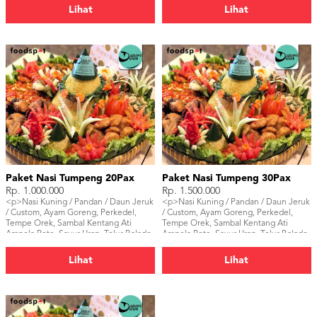
Lihat
Lihat
Paket Nasi Tumpeng 20Pax
Paket Nasi Tumpeng 30Pax
Rp. 1.000.000
Rp. 1.500.000
<p>Nasi Kuning / Pandan / Daun Jeruk
<p>Nasi Kuning / Pandan / Daun Jeruk
/ Custom, Ayam Goreng, Perkedel,
/ Custom, Ayam Goreng, Perkedel,
Tempe Orek, Sambal Kentang Ati
Tempe Orek, Sambal Kentang Ati
Ampela Pete, Sayur Urap, Telur Balado.
Ampela Pete, Sayur Urap, Telur Balado.
</p>
</p>
Lihat
Lihat