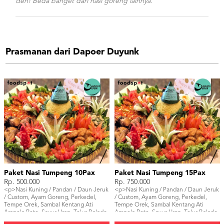
deh! Beda banget dari nasi goreng lainnya.
Prasmanan dari Dapoer Duyunk
Paket Nasi Tumpeng 10Pax
Paket Nasi Tumpeng 15Pax
Rp. 500.000
Rp. 750.000
<p>Nasi Kuning / Pandan / Daun Jeruk
<p>Nasi Kuning / Pandan / Daun Jeruk
/ Custom, Ayam Goreng, Perkedel,
/ Custom, Ayam Goreng, Perkedel,
Tempe Orek, Sambal Kentang Ati
Tempe Orek, Sambal Kentang Ati
Ampela Pete, Sayur Urap, Telur Balado.
Ampela Pete, Sayur Urap, Telur Balado.
</p>
</p>