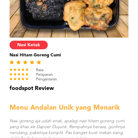
Nasi Kotak
Nasi Hitam Goreng Cumi
Rasa
Pelayanan
Pengantaran
foodspot Review
Menu Andalan Unik yang Menarik
Nasi goreng aja udah enak, apalagi nasi hitam goreng cumi
yang khas ala Dapoer Duyunk. Rempahnya berasa, gurihnya
nendang, paketnya komplit. Pas banget buat makan siang,