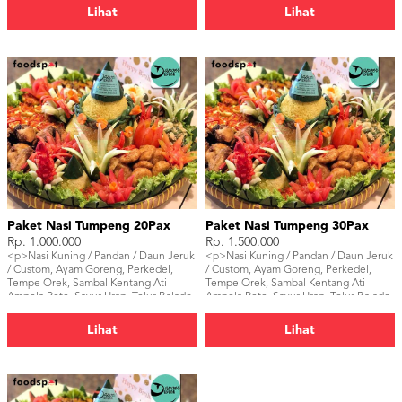
Lihat
Lihat
Paket Nasi Tumpeng 20Pax
Paket Nasi Tumpeng 30Pax
Rp. 1.000.000
Rp. 1.500.000
<p>Nasi Kuning / Pandan / Daun Jeruk
<p>Nasi Kuning / Pandan / Daun Jeruk
/ Custom, Ayam Goreng, Perkedel,
/ Custom, Ayam Goreng, Perkedel,
Tempe Orek, Sambal Kentang Ati
Tempe Orek, Sambal Kentang Ati
Ampela Pete, Sayur Urap, Telur Balado.
Ampela Pete, Sayur Urap, Telur Balado.
</p>
</p>
Lihat
Lihat