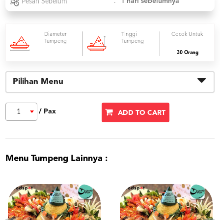
:
1 hari sebelumnya
Pesan Sebelum
Diameter
Tinggi
Cocok Untuk
Tumpeng
Tumpeng
30 Orang
Pilihan Menu
/ Pax
1
ADD TO CART
Menu Tumpeng Lainnya :