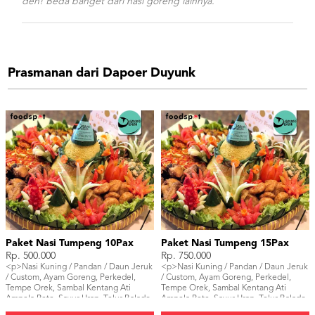
deh! Beda banget dari nasi goreng lainnya.
Prasmanan dari Dapoer Duyunk
Paket Nasi Tumpeng 10Pax
Paket Nasi Tumpeng 15Pax
Rp. 500.000
Rp. 750.000
<p>Nasi Kuning / Pandan / Daun Jeruk
<p>Nasi Kuning / Pandan / Daun Jeruk
/ Custom, Ayam Goreng, Perkedel,
/ Custom, Ayam Goreng, Perkedel,
Tempe Orek, Sambal Kentang Ati
Tempe Orek, Sambal Kentang Ati
Ampela Pete, Sayur Urap, Telur Balado.
Ampela Pete, Sayur Urap, Telur Balado.
</p>
</p>