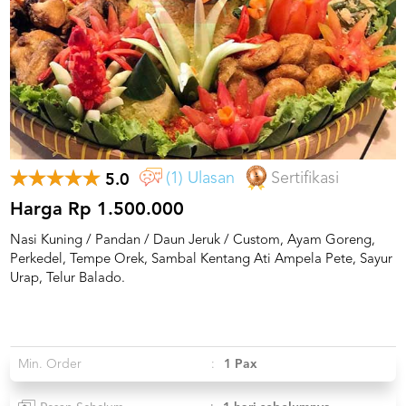
US
CATERERS
BLOG
TERMS
&
CONDITIONS
CALL
CENTER
(1) Ulasan
Sertifikasi
5.0
021
5091
3494
Harga Rp 1.500.000
Nasi Kuning / Pandan / Daun Jeruk / Custom, Ayam Goreng,
LOGIN
DAFTAR
Perkedel, Tempe Orek, Sambal Kentang Ati Ampela Pete, Sayur
Urap, Telur Balado.
Min. Order
:
1 Pax