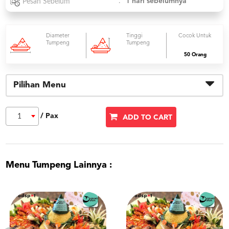
:
1 hari sebelumnya
Pesan Sebelum
Diameter
Tinggi
Cocok Untuk
Tumpeng
Tumpeng
50 Orang
Pilihan Menu
/ Pax
1
ADD TO CART
Menu Tumpeng Lainnya :