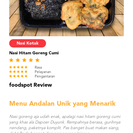
Nasi Kotak
Nasi Hitam Goreng Cumi
Rasa
Pelayanan
Pengantaran
foodspot Review
Menu Andalan Unik yang Menarik
Nasi goreng aja udah enak, apalagi nasi hitam goreng cumi
yang khas ala Dapoer Duyunk. Rempahnya berasa, gurihnya
nendang, paketnya komplit. Pas banget buat makan siang,