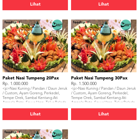
Lihat
Lihat
Paket Nasi Tumpeng 20Pax
Paket Nasi Tumpeng 30Pax
Rp. 1.000.000
Rp. 1.500.000
<p>Nasi Kuning / Pandan / Daun Jeruk
<p>Nasi Kuning / Pandan / Daun Jeruk
/ Custom, Ayam Goreng, Perkedel,
/ Custom, Ayam Goreng, Perkedel,
Tempe Orek, Sambal Kentang Ati
Tempe Orek, Sambal Kentang Ati
Ampela Pete, Sayur Urap, Telur Balado.
Ampela Pete, Sayur Urap, Telur Balado.
</p>
</p>
Lihat
Lihat