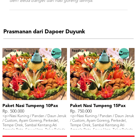
deh! Beda banget dari nasi goreng lainnya.
Prasmanan dari Dapoer Duyunk
Paket Nasi Tumpeng 10Pax
Paket Nasi Tumpeng 15Pax
Rp. 500.000
Rp. 750.000
<p>Nasi Kuning / Pandan / Daun Jeruk
<p>Nasi Kuning / Pandan / Daun Jeruk
/ Custom, Ayam Goreng, Perkedel,
/ Custom, Ayam Goreng, Perkedel,
Tempe Orek, Sambal Kentang Ati
Tempe Orek, Sambal Kentang Ati
Ampela Pete, Sayur Urap, Telur Balado.
Ampela Pete, Sayur Urap, Telur Balado.
</p>
</p>