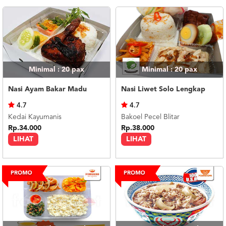
Minimal : 20
pax
Minimal : 20
pax
Nasi Ayam Bakar Madu
Nasi Liwet Solo Lengkap
4.7
4.7
Kedai Kayumanis
Bakoel Pecel Blitar
Rp.34.000
Rp.38.000
LIHAT
LIHAT