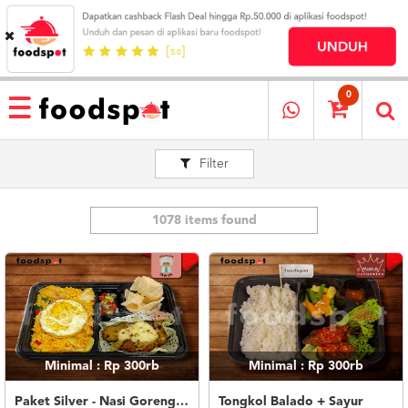
HOME
MENU
0
RESTAURANT
Filter
CARA
PESAN
OUR
COMPANY
1078 items found
KATA
MEREKA
KATALOG
LOYALTY
PROGRAM
Minimal : Rp 300rb
Minimal : Rp 300rb
FAQ
ABOUT
Paket Silver - Nasi Goreng Nanas Geprek Mozza
Tongkol Balado + Sayur