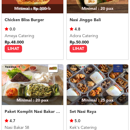
Minimal : Rp 300rb
Minimal : 20
pax
Chicken Bliss Burger
Nasi Jinggo Bali
0.0
4.8
Ameya Catering
Adora Catering
Rp.48.000
Rp.50.000
LIHAT
LIHAT
Minimal : 20
pax
Minimal : 25
pax
Paket Komplit Nasi Bakar Ayam Cabe Ijo
Set Nasi Raya
4.7
5.0
Nasi Bakar 58
Kek's Catering