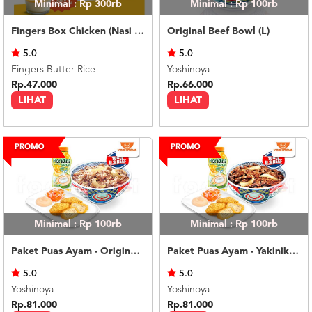
Minimal : Rp 300rb
Minimal : Rp 100rb
Fingers Box Chicken (Nasi Putih) Silky Pudding
Original Beef Bowl (L)
5.0
5.0
Fingers Butter Rice
Yoshinoya
Rp.47.000
Rp.66.000
LIHAT
LIHAT
Minimal : Rp 100rb
Minimal : Rp 100rb
Paket Puas Ayam - Original Beef Paket Puas (R)
Paket Puas Ayam - Yakiniku Beef Paket Puas (R)
5.0
5.0
Yoshinoya
Yoshinoya
Rp.81.000
Rp.81.000