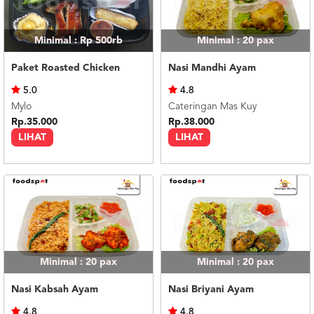
Minimal : Rp 500rb
Minimal : 20
pax
Paket Roasted Chicken
Nasi Mandhi Ayam
5.0
4.8
Mylo
Cateringan Mas Kuy
Rp.35.000
Rp.38.000
LIHAT
LIHAT
Minimal : 20
pax
Minimal : 20
pax
Nasi Kabsah Ayam
Nasi Briyani Ayam
4.8
4.8