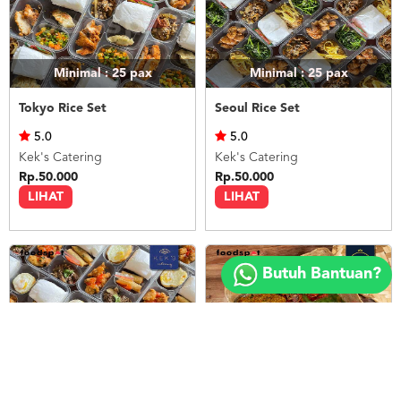
Minimal : 25
pax
Minimal : 25
pax
Tokyo Rice Set
Seoul Rice Set
5.0
5.0
Kek's Catering
Kek's Catering
Rp.50.000
Rp.50.000
LIHAT
LIHAT
Copyright
©
Butuh Bantuan?
2018
FOODSPOT.CO.ID
Minimal : 25
pax
Minimal : 20
pax
Bangkok Rice Set
Nasi Ayam Betutu Bali