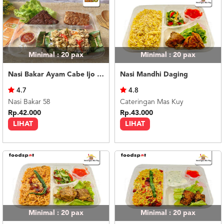
Minimal : 20
pax
Minimal : 20
pax
Nasi Bakar Ayam Cabe Ijo + Tahu Tempe
Nasi Mandhi Daging
4.7
4.8
Nasi Bakar 58
Cateringan Mas Kuy
Rp.42.000
Rp.43.000
LIHAT
LIHAT
Minimal : 20
pax
Minimal : 20
pax