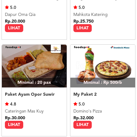
US
5.0
5.0
CATERERS
Dapur Oma Qia
Mahkota Katering
BLOG
Rp.20.000
Rp.25.750
LIHAT
LIHAT
TERMS
&
CONDITIONS
CALL
CENTER
021
5091
3494
LOGIN
DAFTAR
Minimal : 20
pax
Minimal : Rp 500rb
Paket Ayam Opor Suwir
My Paket 2
4.8
5.0
Cateringan Mas Kuy
Domino's Pizza
Rp.30.000
Rp.32.000
LIHAT
LIHAT