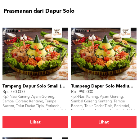
Prasmanan dari Dapur Solo
Tumpeng Dapur Solo Small (15 pax)
Tumpeng Dapur Solo Medium (25 pax)
Rp. 770.000
Rp. 990.000
<p>Nasi Kuning, Ayam Goreng,
<p>Nasi Kuning, Ayam Goreng,
Sambal Goreng Kentang, Tempe
Sambal Goreng Kentang, Tempe
Bacem, Telur Dadar Tipis, Perkedel,
Bacem, Telur Dadar Tipis, Perkedel,
Sayur Urapan, Lalapan dan Sambal</p>
Sayur Urapan, Lalapan dan Sambal</p>
Lihat
Lihat