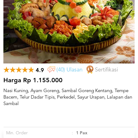
US
CATERERS
BLOG
TERMS
&
CONDITIONS
CALL
CENTER
021
5091
(40) Ulasan
Sertifikasi
4.9
3494
Harga Rp 1.155.000
LOGIN
DAFTAR
Nasi Kuning, Ayam Goreng, Sambal Goreng Kentang, Tempe
Bacem, Telur Dadar Tipis, Perkedel, Sayur Urapan, Lalapan dan
Sambal
Min. Order
:
1 Pax