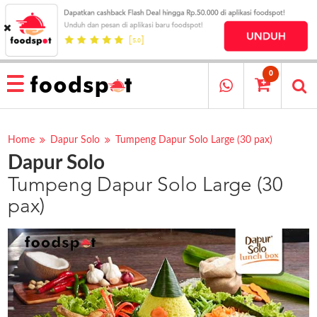
HOME
MENU
0
RESTAURANT
CARA
PESAN
Home
Dapur Solo
Tumpeng Dapur Solo Large (30 pax)
Dapur Solo
OUR
COMPANY
Tumpeng Dapur Solo Large (30
KATA
pax)
MEREKA
KATALOG
LOYALTY
PROGRAM
FAQ
ABOUT