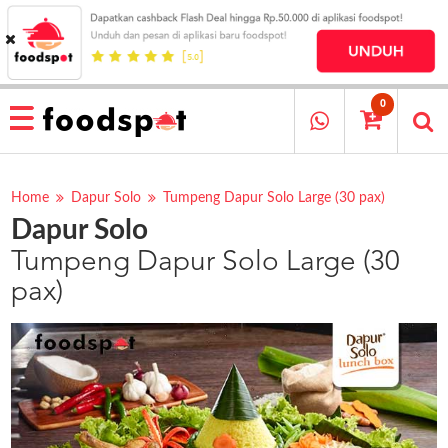
HOME
MENU
0
RESTAURANT
CARA
PESAN
Home
Dapur Solo
Tumpeng Dapur Solo Large (30 pax)
Dapur Solo
OUR
COMPANY
Tumpeng Dapur Solo Large (30
KATA
pax)
MEREKA
KATALOG
LOYALTY
PROGRAM
FAQ
ABOUT