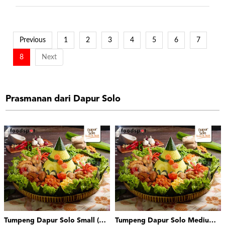
Previous
1
2
3
4
5
6
7
8
Next
Prasmanan dari Dapur Solo
Tumpeng Dapur Solo Small (15 pax)
Tumpeng Dapur Solo Medium (25 pax)