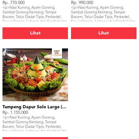
Rp. 770.000
Rp. 990.000
<p>Nasi Kuning, Ayam Goreng,
<p>Nasi Kuning, Ayam Goreng,
Sambal Goreng Kentang, Tempe
Sambal Goreng Kentang, Tempe
Bacem, Telur Dadar Tipis, Perkedel,
Bacem, Telur Dadar Tipis, Perkedel,
Sayur Urapan, Lalapan dan Sambal</p>
Sayur Urapan, Lalapan dan Sambal</p>
Lihat
Lihat
Tumpeng Dapur Solo Large (30 pax)
Rp. 1.155.000
<p>Nasi Kuning, Ayam Goreng,
Sambal Goreng Kentang, Tempe
Bacem, Telur Dadar Tipis, Perkedel,
Sayur Urapan, Lalapan dan Sambal</p>