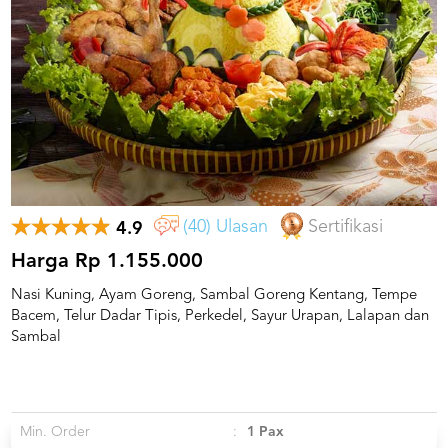
US
CATERERS
BLOG
TERMS
&
CONDITIONS
CALL
CENTER
021
5091
(40) Ulasan
Sertifikasi
4.9
3494
Harga Rp 1.155.000
LOGIN
DAFTAR
Nasi Kuning, Ayam Goreng, Sambal Goreng Kentang, Tempe
Bacem, Telur Dadar Tipis, Perkedel, Sayur Urapan, Lalapan dan
Sambal
Min. Order
:
1 Pax