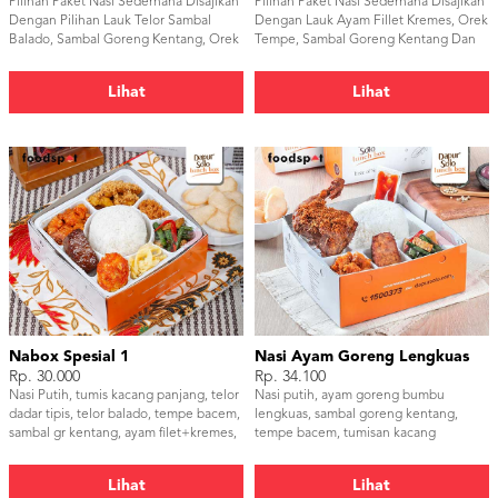
Pilihan Paket Nasi Sederhana Disajikan
Pilihan Paket Nasi Sederhana Disajikan
Dengan Pilihan Lauk Telor Sambal
Dengan Lauk Ayam Fillet Kremes, Orek
Balado, Sambal Goreng Kentang, Orek
Tempe, Sambal Goreng Kentang Dan
Tempe & Timun.
Timun.
Lihat
Lihat
Nabox Spesial 1
Nasi Ayam Goreng Lengkuas
Rp. 30.000
Rp. 34.100
Nasi Putih, tumis kacang panjang, telor
Nasi putih, ayam goreng bumbu
dadar tipis, telor balado, tempe bacem,
lengkuas, sambal goreng kentang,
sambal gr kentang, ayam filet+kremes,
tempe bacem, tumisan kacang
serundeng
panjang, sambal dan kerupuk udang
Lihat
Lihat