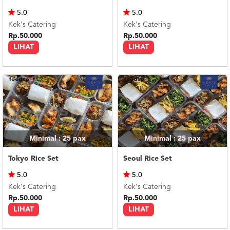
US
5.0
5.0
CATERERS
Kek's Catering
Kek's Catering
BLOG
Rp.50.000
Rp.50.000
LIHAT
LIHAT
TERMS
&
CONDITIONS
CALL
CENTER
021
5091
3494
LOGIN
DAFTAR
Minimal : 25
pax
Minimal : 25
pax
Tokyo Rice Set
Seoul Rice Set
5.0
5.0
Kek's Catering
Kek's Catering
Rp.50.000
Rp.50.000
LIHAT
LIHAT