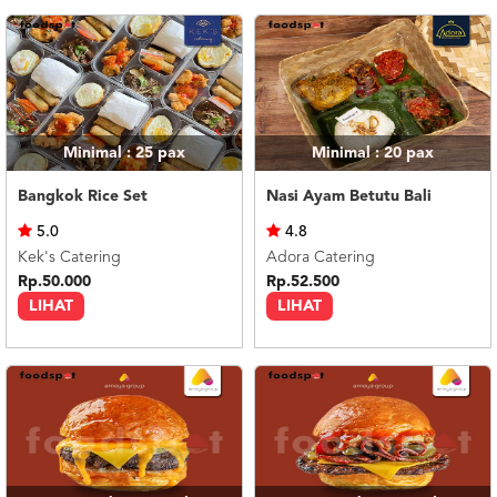
Minimal : 25
pax
Minimal : 20
pax
Bangkok Rice Set
Nasi Ayam Betutu Bali
5.0
4.8
Kek's Catering
Adora Catering
Rp.50.000
Rp.52.500
LIHAT
LIHAT