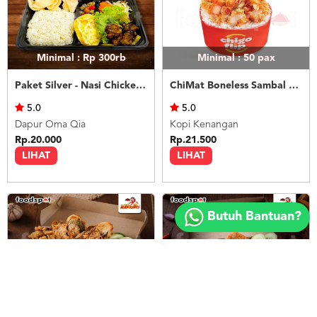
Minimal : Rp 300rb
Minimal : 50
pax
Paket Silver - Nasi Chicken Teriyaki
ChiMat Boneless Sambal Matah
5.0
5.0
Dapur Oma Qia
Kopi Kenangan
Rp.20.000
Rp.21.500
LIHAT
LIHAT
Copyright
©
Butuh Bantuan?
2018
FOODSPOT.CO.ID
Minimal : Rp 300rb
Minimal : Rp 300rb
Nasi Kulit & Terong Goreng
Nasi Kulit Tahu / Tempe