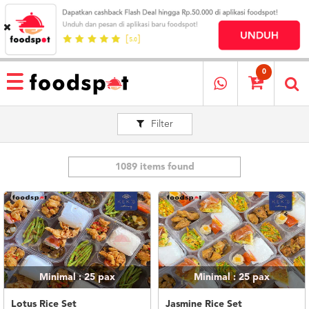
HOME
MENU
0
RESTAURANT
Filter
CARA
PESAN
OUR
COMPANY
1089 items found
KATA
MEREKA
KATALOG
LOYALTY
PROGRAM
Minimal : 25
pax
Minimal : 25
pax
FAQ
ABOUT
Lotus Rice Set
Jasmine Rice Set