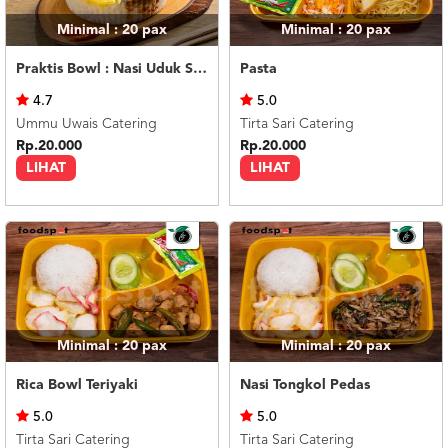
Minimal : 20
pax
Minimal : 20
pax
Praktis Bowl : Nasi Uduk Semur Daging
Pasta
4.7
5.0
Ummu Uwais Catering
Tirta Sari Catering
Rp.20.000
Rp.20.000
LIHAT
LIHAT
Minimal : 20
pax
Minimal : 20
pax
Rica Bowl Teriyaki
Nasi Tongkol Pedas
5.0
5.0
Tirta Sari Catering
Tirta Sari Catering