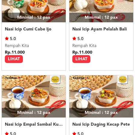
Minimal : 12
pax
Minimal : 12
pax
Nasi Icip Cumi Cabe Ijo
Nasi Icip Ayam Pelalah Bali
5.0
5.0
Rempah Kita
Rempah Kita
Rp.11.000
Rp.11.000
LIHAT
LIHAT
Minimal : 12
pax
Minimal : 12
pax
Nasi Icip Empal Sambal Kutai
Nasi Icip Daging Kecap Pete
5.0
5.0