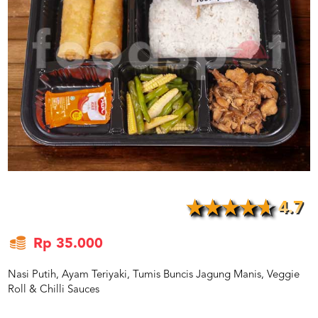
US
CATERERS
BLOG
TERMS
&
CONDITIONS
CALL
CENTER
021
5091
3494
LOGIN
DAFTAR
4.7
Rp 35.000
Nasi Putih, Ayam Teriyaki, Tumis Buncis Jagung Manis, Veggie
Roll & Chilli Sauces