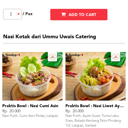
/ Pax
1
ADD TO CART
Nasi Kotak dari Ummu Uwais Catering
Praktis Bowl : Nasi Cumi Asin
Praktis Bowl : Nasi Liwet Ayam Suwir
Rp. 20.000
Rp. 20.000
Nasi Putih, Cumi Asin Pedas, Lalapan
Nasi Putih, Ayam Suwir, Tumis Labu
Siam, Balado Kentang,Telor Pindang
1/2, Lalapan, Sambal