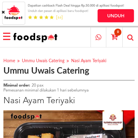
HOME
MENU
0
RESTAURANT
CARA
PESAN
Home
Ummu Uwais Catering
Nasi Ayam Teriyaki
Ummu Uwais Catering
OUR
COMPANY
KATA
Minimal order:
20 pax
MEREKA
Pemesanan minimal dilakukan 1 hari sebelumnya
KATALOG
Nasi Ayam Teriyaki
LOYALTY
PROGRAM
FAQ
ABOUT