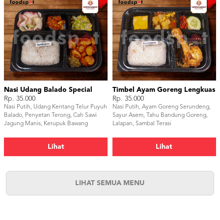
Nasi Udang Balado Special
Timbel Ayam Goreng Lengkuas
Rp. 35.000
Rp. 35.000
Nasi Putih, Udang Kentang Telur Puyuh
Nasi Putih, Ayam Goreng Serundeng,
Balado, Penyetan Terong, Cah Sawi
Sayur Asem, Tahu Bandung Goreng,
Jagung Manis, Kerupuk Bawang
Lalapan, Sambal Terasi
Lihat
Lihat
LIHAT SEMUA MENU