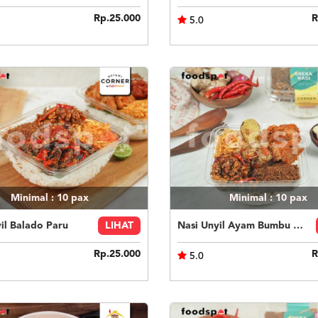
Rp.25.000
R
5.0
Minimal : 10
pax
Minimal : 10
pax
il Balado Paru
LIHAT
Nasi Unyil Ayam Bumbu Pedas
Rp.25.000
R
5.0