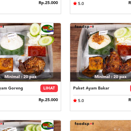
Rp.25.000
R
5.0
Minimal : 20
pax
Minimal : 20
pax
yam Goreng
LIHAT
Paket Ayam Bakar
Rp.25.000
R
5.0