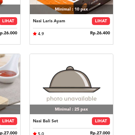
Minimal : 10
pax
LIHAT
Nasi Laris Ayam
LIHAT
p.26.000
Rp.26.400
4.9
Minimal : 25
pax
LIHAT
Nasi Bali Set
LIHAT
p.27.000
Rp.27.000
5.0