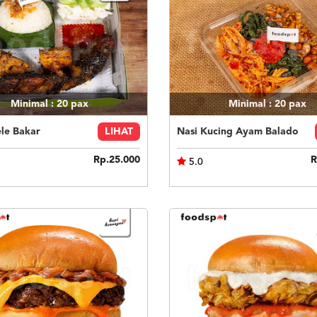
Minimal : 20
pax
Minimal : 20
pax
le Bakar
LIHAT
Nasi Kucing Ayam Balado
Rp.25.000
R
5.0