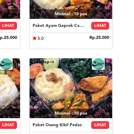
Minimal : 10
pax
LIHAT
Paket Ayam Geprek Cabe Ijo
LIHAT
p.25.000
Rp.25.000
5.0
Minimal : 10
pax
LIHAT
Paket Oseng Kikil Pedas
LIHAT