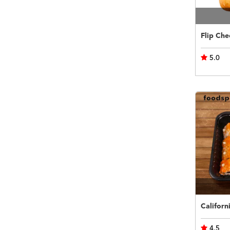
Flip Che
5.0
Californ
4.5