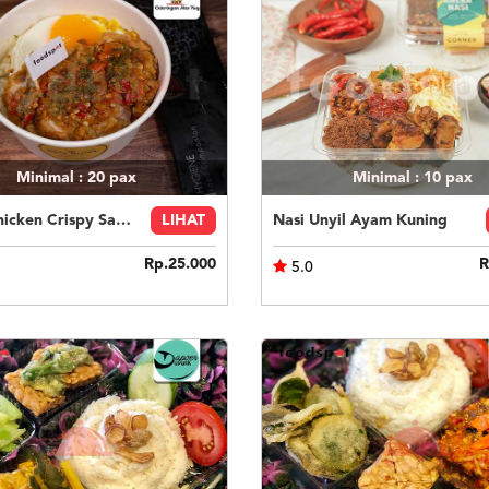
Minimal : 20
pax
Minimal : 10
pax
Paket Chicken Crispy Sambal Geprek
LIHAT
Nasi Unyil Ayam Kuning
Rp.25.000
R
5.0