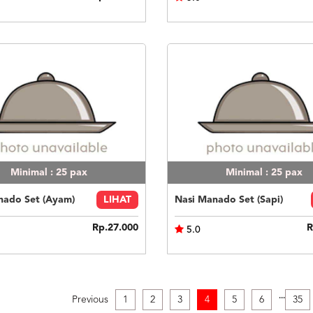
Minimal : 25
pax
Minimal : 25
pax
nado Set (Ayam)
LIHAT
Nasi Manado Set (Sapi)
Rp.27.000
R
5.0
.
.
.
Previous
1
2
3
4
5
6
35