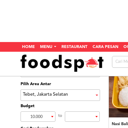
HOME
MENU
RESTAURANT
CARA PESAN
O
Home
Search
Menu
Pilih Area Antar
Tebet, Jakarta Selatan
Budget
to
10.000
Nasi Bal