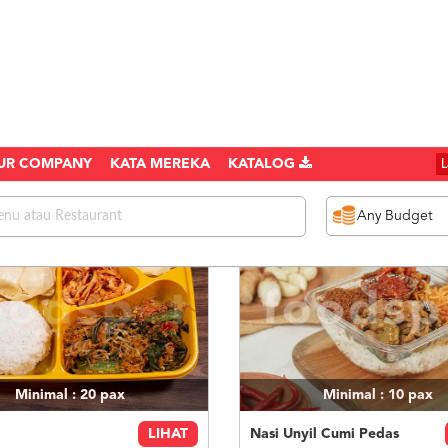
UR COMPANY
KATA MEREKA
KATALOG
1078 items found
Minimal : 20
pax
Minimal : 10
pax
i
LIHAT
Nasi Unyil Cumi Pedas