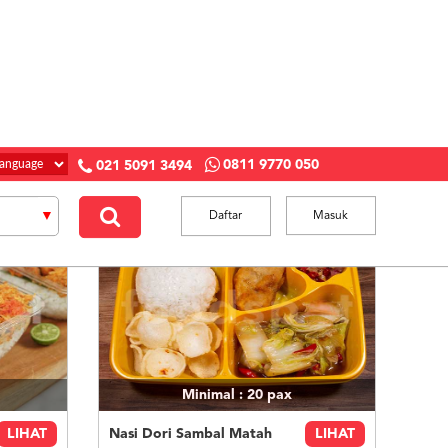
0811 9770 050
021 5091 3494
Daftar
Masuk
Minimal : 20
pax
LIHAT
Nasi Dori Sambal Matah
LIHAT