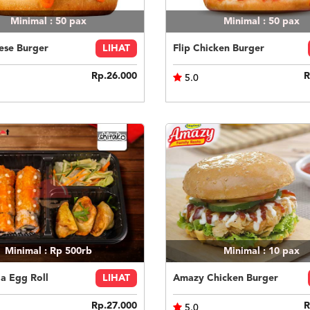
Minimal : 50
pax
Minimal : 50
pax
ese Burger
LIHAT
Flip Chicken Burger
Rp.26.000
R
5.0
Minimal : Rp 500rb
Minimal : 10
pax
ia Egg Roll
LIHAT
Amazy Chicken Burger
Rp.27.000
R
5.0