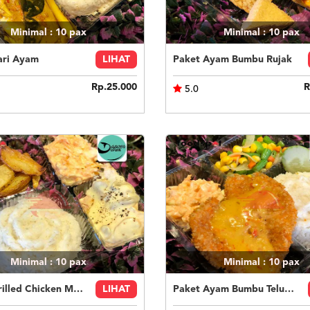
Minimal : 10
pax
Minimal : 10
pax
ari Ayam
LIHAT
Paket Ayam Bumbu Rujak
Rp.25.000
R
5.0
Minimal : 10
pax
Minimal : 10
pax
Paket Grilled Chicken Mushroom Sauce
LIHAT
Paket Ayam Bumbu Telur Asin