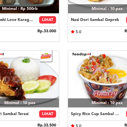
Minimal : Rp 500rb
Minimal : 10
pax
Bento Sushi Love Karage Mentai
LIHAT
Nasi Dori Sambal Geprek
Rp.33.000
R
5.0
Minimal : 10
pax
Minimal : 10
pax
i Sambal Terasi
LIHAT
Spicy Rice Cup Sambal Matah
Rp.33.500
R
5.0