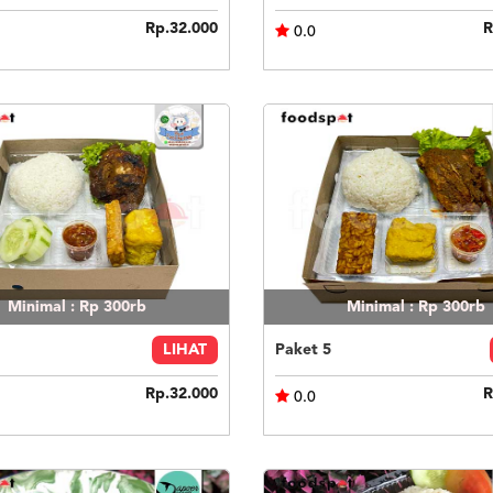
Rp.32.000
R
0.0
Minimal : Rp 300rb
Minimal : Rp 300rb
LIHAT
Paket 5
Rp.32.000
R
0.0