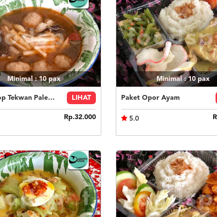
Minimal : 10
pax
Minimal : 10
pax
Paket Sop Tekwan Palembang
LIHAT
Paket Opor Ayam
Rp.32.000
R
5.0