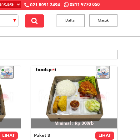
0811 9770 050
021 5091 3494
Daftar
Masuk
Minimal : Rp 300rb
LIHAT
Paket 3
LIHAT