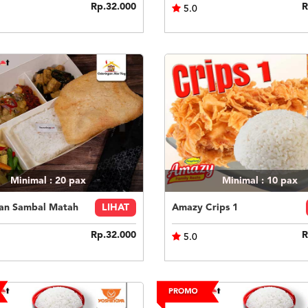
Rp.32.000
R
5.0
Minimal : 20
pax
Minimal : 10
pax
kan Sambal Matah
LIHAT
Amazy Crips 1
Rp.32.000
R
5.0