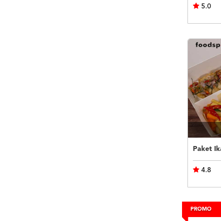
5.0
Paket I
4.8