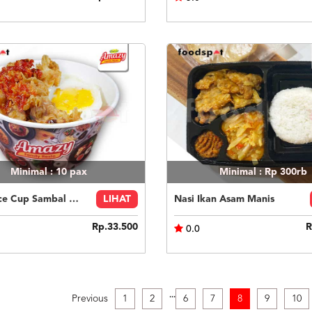
Minimal : 10
pax
Minimal : Rp 300rb
Spicy Rice Cup Sambal Geprek
LIHAT
Nasi Ikan Asam Manis
Rp.33.500
R
0.0
.
.
.
Previous
1
2
6
7
8
9
10