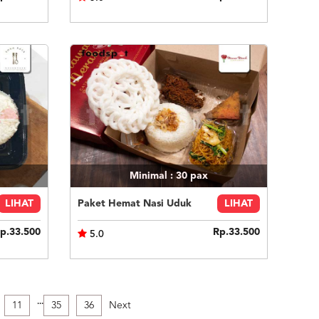
Minimal : 30
pax
LIHAT
Paket Hemat Nasi Uduk
LIHAT
p.33.500
Rp.33.500
5.0
.
.
.
11
35
36
Next