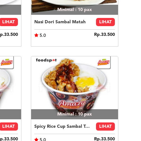
Minimal : 10
pax
LIHAT
Nasi Dori Sambal Matah
LIHAT
p.33.500
Rp.33.500
5.0
Minimal : 10
pax
LIHAT
Spicy Rice Cup Sambal Terasi
LIHAT
p.33.500
Rp.33.500
5.0