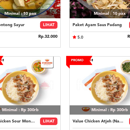
Minimal : 10
pax
Minimal : 10
pax
ontong Sayur
LIHAT
Paket Ayam Saus Padang
Rp.32.000
R
5.0
Minimal : Rp 300rb
Minimal : Rp 300rb
Value Chicken Sour Monday (Nasi Putih) - Tanpa Telur
LIHAT
Value Chicken Atjeh (Nasi Putih) - Tanpa Telur