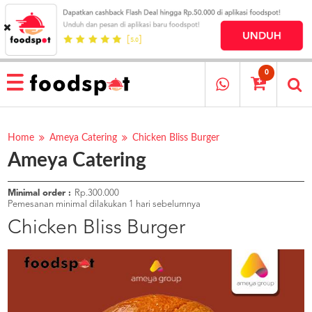
HOME
MENU
0
RESTAURANT
CARA
PESAN
Home
Ameya Catering
Chicken Bliss Burger
Ameya Catering
OUR
COMPANY
KATA
Minimal order :
Rp.300.000
MEREKA
Pemesanan minimal dilakukan 1 hari sebelumnya
KATALOG
Chicken Bliss Burger
LOYALTY
PROGRAM
FAQ
ABOUT