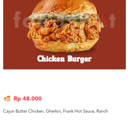
US
CATERERS
BLOG
TERMS
&
CONDITIONS
CALL
CENTER
021
5091
3494
LOGIN
DAFTAR
Rp 48.000
Cajun Butter Chicken, Gherkin, Frank Hot Sauce, Ranch