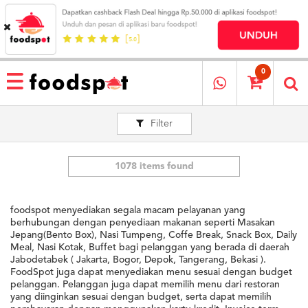
HOME
MENU
0
RESTAURANT
Filter
CARA
PESAN
OUR
COMPANY
1078 items found
KATA
MEREKA
foodspot menyediakan segala macam pelayanan yang
KATALOG
berhubungan dengan penyediaan makanan seperti Masakan
Jepang(Bento Box), Nasi Tumpeng, Coffe Break, Snack Box, Daily
Meal, Nasi Kotak, Buffet bagi pelanggan yang berada di daerah
LOYALTY
Jabodetabek ( Jakarta, Bogor, Depok, Tangerang, Bekasi ).
PROGRAM
FoodSpot juga dapat menyediakan menu sesuai dengan budget
FAQ
pelanggan. Pelanggan juga dapat memilih menu dari restoran
yang diinginkan sesuai dengan budget, serta dapat memilih
ABOUT