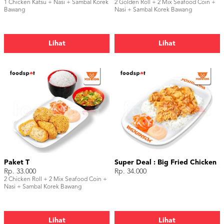
1 Chicken Katsu + Nasi + Sambal Korek
2 Golden Roll + 2 Mix Seafood Coin +
Bawang
Nasi + Sambal Korek Bawang
Lihat
Lihat
Paket T
Super Deal : Big Fried Chicken
Rp. 33.000
Rp. 34.000
2 Chicken Roll + 2 Mix Seafood Coin +
Nasi + Sambal Korek Bawang
Lihat
Lihat