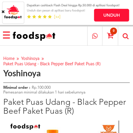
HOME
MENU
0
RESTAURANT
CARA
PESAN
Home
Yoshinoya
Paket Puas Udang - Black Pepper Beef Paket Puas (R)
OUR
Yoshinoya
COMPANY
KATA
MEREKA
Minimal order :
Rp.100.000
Pemesanan minimal dilakukan 1 hari sebelumnya
KATALOG
Paket Puas Udang - Black Pepper
LOYALTY
Beef Paket Puas (R)
PROGRAM
FAQ
ABOUT