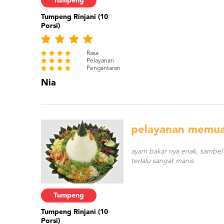
Tumpeng
Tumpeng Rinjani (10
Porsi)
Rasa
Pelayanan
Pengantaran
Nia
pelayanan memu
ayam bakar nya enak, sambel
terlalu sangat manis
Tumpeng
Tumpeng Rinjani (10
Porsi)