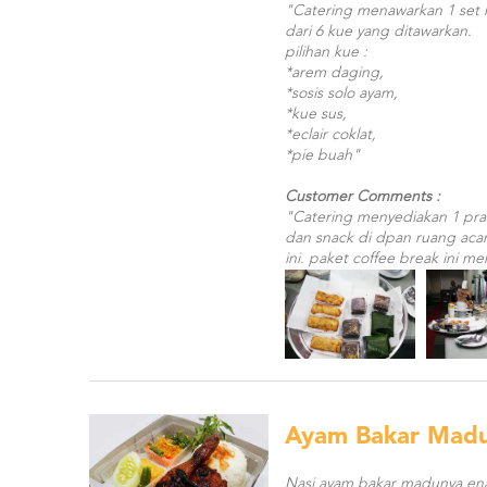
"Catering menawarkan 1 set m
dari 6 kue yang ditawarkan.
pilihan kue :
*arem daging,
*sosis solo ayam,
*kue sus,
*eclair coklat,
*pie buah"
Customer Comments :
"Catering menyediakan 1 pra
dan snack di dpan ruang acar
ini. paket coffee break ini m
Ayam Bakar Mad
Nasi ayam bakar madunya en