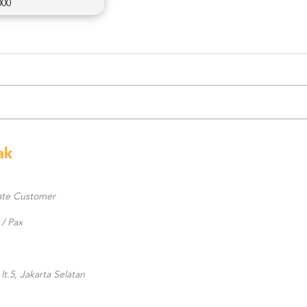
000
ak
te Customer
/ Pax
t.5, Jakarta Selatan