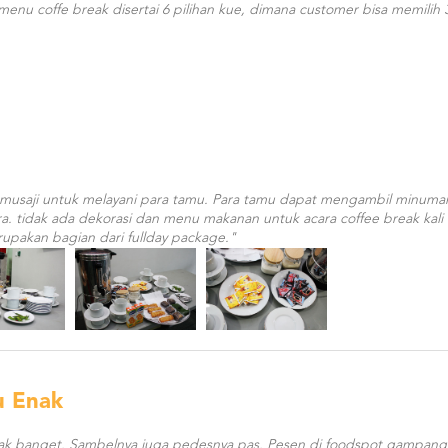
enu coffe break disertai 6 pilihan kue, dimana customer bisa memilih 
musaji untuk melayani para tamu. Para tamu dapat mengambil minuma
a. tidak ada dekorasi dan menu makanan untuk acara coffee break kali
erupakan bagian dari fullday package."
u Enak
ak banget. Sambelnya juga pedesnya pas. Pesen di foodspot gampang