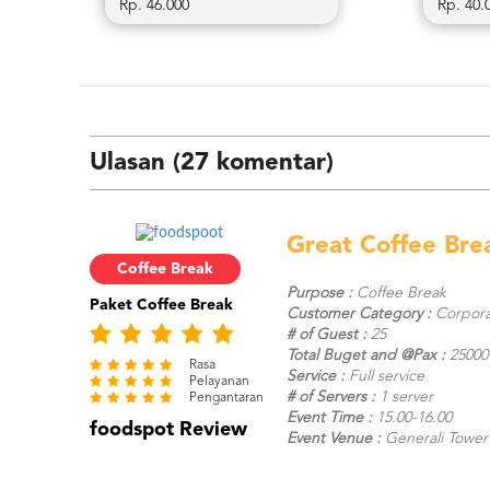
Rp. 46.000
Rp. 40.
Ulasan (27 komentar)
Great Coffee Bre
Coffee Break
Purpose :
Coffee Break
Paket Coffee Break
Customer Category :
Corpora
# of Guest :
25
Total Buget and @Pax :
25000 
Rasa
Service :
Full service
Pelayanan
# of Servers :
1 server
Pengantaran
Event Time :
15.00-16.00
foodspot Review
Event Venue :
Generali Tower l