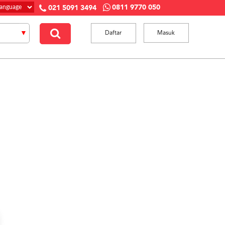
0811 9770 050
021 5091 3494
Daftar
Masuk