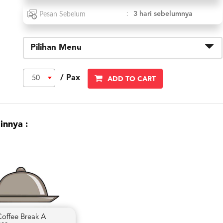
:
3 hari sebelumnya
Pesan Sebelum
Pilihan Menu
/ Pax
50
ADD TO CART
innya :
Coffee Break A