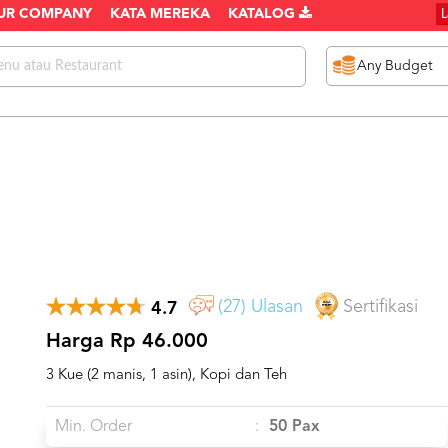
UR COMPANY
KATA MEREKA
KATALOG
(27) Ulasan
Sertifikasi
4.7
Harga Rp 46.000
3 Kue (2 manis, 1 asin), Kopi dan Teh
Min. Order
:
50 Pax