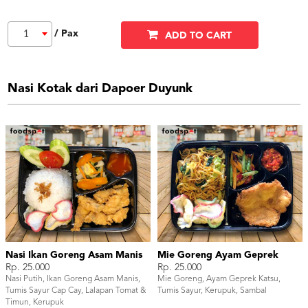
/ Pax
1
ADD TO CART
Nasi Kotak dari Dapoer Duyunk
Nasi Ikan Goreng Asam Manis
Mie Goreng Ayam Geprek
Rp. 25.000
Rp. 25.000
Nasi Putih, Ikan Goreng Asam Manis,
Mie Goreng, Ayam Geprek Katsu,
Tumis Sayur Cap Cay, Lalapan Tomat &
Tumis Sayur, Kerupuk, Sambal
Timun, Kerupuk