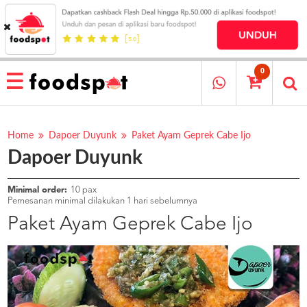
HOME
MENU
0
RESTAURANT
CARA
PESAN
Home
Dapoer Duyunk
Paket Ayam Geprek Cabe Ijo
Dapoer Duyunk
OUR
COMPANY
KATA
Minimal order:
10 pax
MEREKA
Pemesanan minimal dilakukan 1 hari sebelumnya
KATALOG
Paket Ayam Geprek Cabe Ijo
LOYALTY
PROGRAM
FAQ
ABOUT