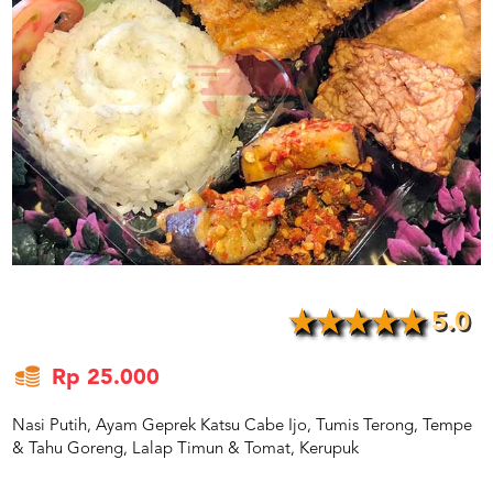
US
CATERERS
BLOG
TERMS
&
CONDITIONS
CALL
CENTER
021
5091
3494
LOGIN
DAFTAR
5.0
Rp 25.000
Nasi Putih, Ayam Geprek Katsu Cabe Ijo, Tumis Terong, Tempe
& Tahu Goreng, Lalap Timun & Tomat, Kerupuk