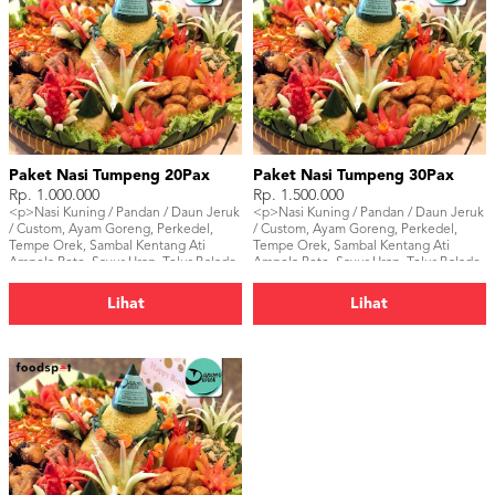
Paket Nasi Tumpeng 20Pax
Paket Nasi Tumpeng 30Pax
Rp. 1.000.000
Rp. 1.500.000
<p>Nasi Kuning / Pandan / Daun Jeruk
<p>Nasi Kuning / Pandan / Daun Jeruk
/ Custom, Ayam Goreng, Perkedel,
/ Custom, Ayam Goreng, Perkedel,
Tempe Orek, Sambal Kentang Ati
Tempe Orek, Sambal Kentang Ati
Ampela Pete, Sayur Urap, Telur Balado.
Ampela Pete, Sayur Urap, Telur Balado.
</p>
</p>
Lihat
Lihat