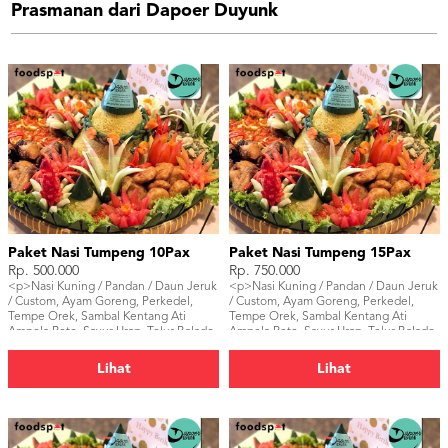
Prasmanan dari Dapoer Duyunk
Paket Nasi Tumpeng 10Pax
Paket Nasi Tumpeng 15Pax
Rp. 500.000
Rp. 750.000
<p>Nasi Kuning / Pandan / Daun Jeruk
<p>Nasi Kuning / Pandan / Daun Jeruk
/ Custom, Ayam Goreng, Perkedel,
/ Custom, Ayam Goreng, Perkedel,
Tempe Orek, Sambal Kentang Ati
Tempe Orek, Sambal Kentang Ati
Ampela Pete, Sayur Urap, Telur Balado.
Ampela Pete, Sayur Urap, Telur Balado.
</p>
</p>
Lihat
Lihat