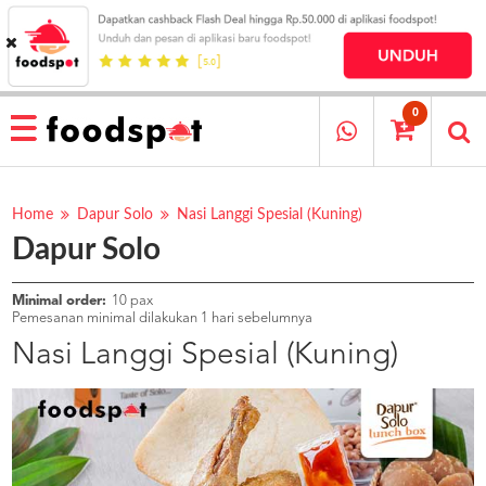
HOME
MENU
0
RESTAURANT
CARA
PESAN
Home
Dapur Solo
Nasi Langgi Spesial (Kuning)
Dapur Solo
OUR
COMPANY
KATA
Minimal order:
10 pax
MEREKA
Pemesanan minimal dilakukan 1 hari sebelumnya
KATALOG
Nasi Langgi Spesial (Kuning)
LOYALTY
PROGRAM
FAQ
ABOUT