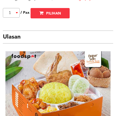
/ Pax
1
PILIHAN
Ulasan