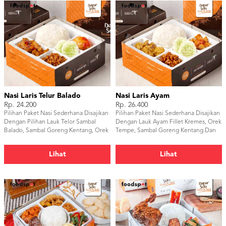
Nasi Laris Telur Balado
Nasi Laris Ayam
Rp. 24.200
Rp. 26.400
Pilihan Paket Nasi Sederhana Disajikan
Pilihan Paket Nasi Sederhana Disajikan
Dengan Pilihan Lauk Telor Sambal
Dengan Lauk Ayam Fillet Kremes, Orek
Balado, Sambal Goreng Kentang, Orek
Tempe, Sambal Goreng Kentang Dan
Tempe & Timun.
Timun.
Lihat
Lihat