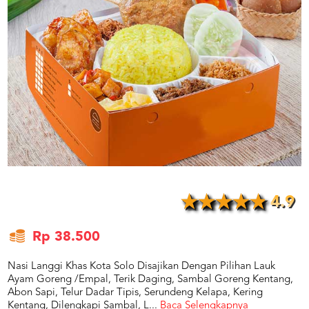
US
CATERERS
BLOG
TERMS
&
CONDITIONS
CALL
CENTER
021
5091
3494
LOGIN
DAFTAR
4.9
Rp 38.500
Nasi Langgi Khas Kota Solo Disajikan Dengan Pilihan Lauk
Ayam Goreng /Empal, Terik Daging, Sambal Goreng Kentang,
Abon Sapi, Telur Dadar Tipis, Serundeng Kelapa, Kering
Kentang, Dilengkapi Sambal, L
...
Baca Selengkapnya