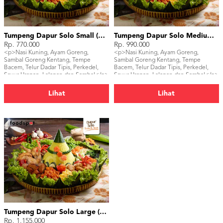
Tumpeng Dapur Solo Small (15 pax)
Tumpeng Dapur Solo Medium (25 pax)
Rp. 770.000
Rp. 990.000
<p>Nasi Kuning, Ayam Goreng,
<p>Nasi Kuning, Ayam Goreng,
Sambal Goreng Kentang, Tempe
Sambal Goreng Kentang, Tempe
Bacem, Telur Dadar Tipis, Perkedel,
Bacem, Telur Dadar Tipis, Perkedel,
Sayur Urapan, Lalapan dan Sambal</p>
Sayur Urapan, Lalapan dan Sambal</p>
Lihat
Lihat
Tumpeng Dapur Solo Large (30 pax)
Rp. 1.155.000