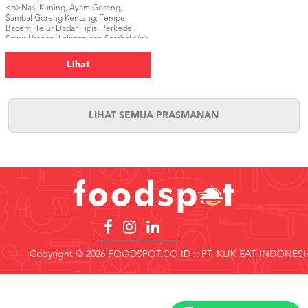
<p>Nasi Kuning, Ayam Goreng,
Sambal Goreng Kentang, Tempe
Bacem, Telur Dadar Tipis, Perkedel,
Sayur Urapan, Lalapan dan Sambal</p>
Lihat
LIHAT SEMUA PRASMANAN
Copyright © 2026 FOODSPOT.CO.ID :: PT. KLIK EAT INDONESI
Copyright
©