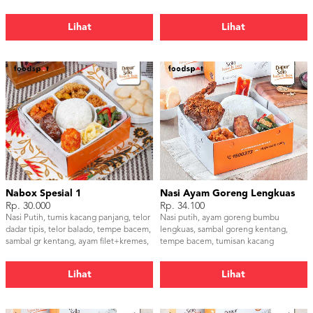
Tempe & Timun.
Timun.
Lihat
Lihat
Nabox Spesial 1
Nasi Ayam Goreng Lengkuas
Rp. 30.000
Rp. 34.100
Nasi Putih, tumis kacang panjang, telor
Nasi putih, ayam goreng bumbu
dadar tipis, telor balado, tempe bacem,
lengkuas, sambal goreng kentang,
sambal gr kentang, ayam filet+kremes,
tempe bacem, tumisan kacang
serundeng
panjang, sambal dan kerupuk udang
Lihat
Lihat