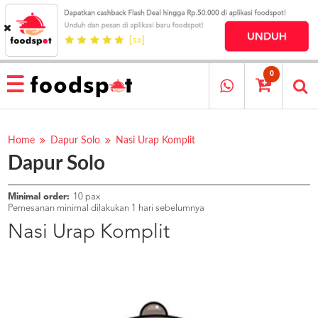
HOME
MENU
0
RESTAURANT
CARA
PESAN
Home
Dapur Solo
Nasi Urap Komplit
Dapur Solo
OUR
COMPANY
KATA
Minimal order:
10 pax
MEREKA
Pemesanan minimal dilakukan 1 hari sebelumnya
KATALOG
Nasi Urap Komplit
LOYALTY
PROGRAM
FAQ
ABOUT