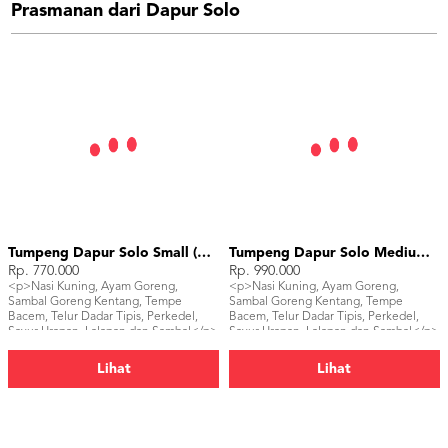
Prasmanan dari Dapur Solo
Tumpeng Dapur Solo Small (15 pax)
Tumpeng Dapur Solo Medium (25 pax)
Rp. 770.000
Rp. 990.000
<p>Nasi Kuning, Ayam Goreng,
<p>Nasi Kuning, Ayam Goreng,
Sambal Goreng Kentang, Tempe
Sambal Goreng Kentang, Tempe
Bacem, Telur Dadar Tipis, Perkedel,
Bacem, Telur Dadar Tipis, Perkedel,
Sayur Urapan, Lalapan dan Sambal</p>
Sayur Urapan, Lalapan dan Sambal</p>
Lihat
Lihat