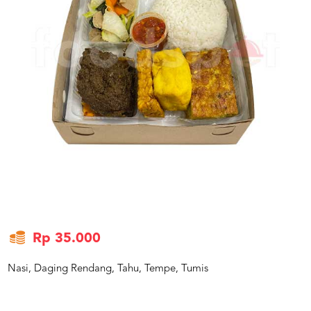
US
CATERERS
BLOG
TERMS
&
CONDITIONS
CALL
CENTER
021
5091
3494
LOGIN
DAFTAR
Rp 35.000
Nasi, Daging Rendang, Tahu, Tempe, Tumis