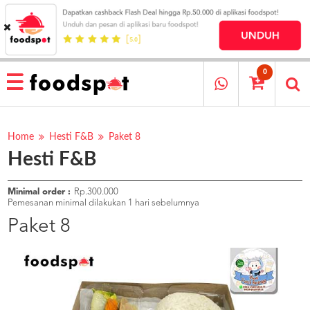
HOME
MENU
0
RESTAURANT
CARA
PESAN
Home
Hesti F&B
Paket 8
Hesti F&B
OUR
COMPANY
KATA
Minimal order :
Rp.300.000
MEREKA
Pemesanan minimal dilakukan 1 hari sebelumnya
KATALOG
Paket 8
LOYALTY
PROGRAM
FAQ
ABOUT