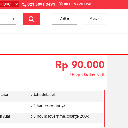
0811 9770 050
021 5091 3494
Daftar
Masuk
Rp 90.000
*Harga Sudah Nett
taran
: Jabodetabek
: 1 hari sebelumnya
n Alat
: 3 hours (overtime, charge 200k