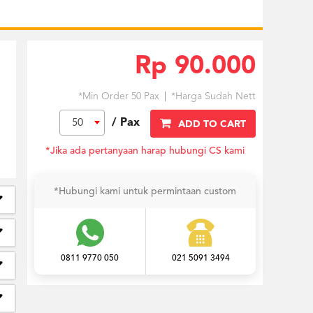
Rp 90.000
*Min Order 50 Pax
*Harga Sudah Nett
/ Pax
50
ADD TO CART
*Jika ada pertanyaan harap hubungi CS kami
*Hubungi kami untuk permintaan custom
0811 9770 050
021 5091 3494