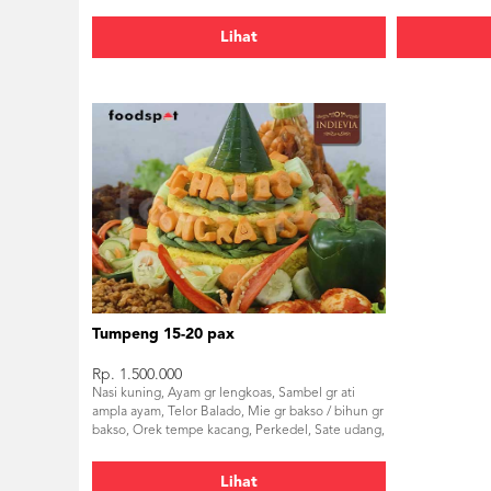
Lihat
Tumpeng 15-20 pax
Rp. 1.500.000
Nasi kuning, Ayam gr lengkoas, Sambel gr ati
ampla ayam, Telor Balado, Mie gr bakso / bihun gr
bakso, Orek tempe kacang, Perkedel, Sate udang,
Daging empal, Lalapan & sambel
Lihat