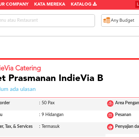
UR COMPANY
KATA MEREKA
KATALOG
ieVia Catering
t Prasmanan IndieVia B
lum ada ulasan
order
: 50 Pax
Area Pengan
u
: 9 Hidangan
Pesanan
er, Tax, & Services
: Termasuk
Penyajian da