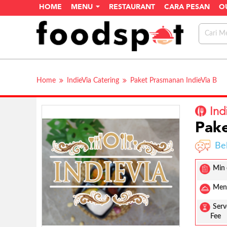
HOME
MENU
RESTAURANT
CARA PESAN
O
Home
IndieVia Catering
Paket Prasmanan IndieVia B
Ind
Pake
Be
Min 
Men
Serv
Fee