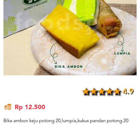
US
CATERERS
BLOG
TERMS
&
CONDITIONS
CALL
CENTER
021
5091
3494
LOGIN
DAFTAR
4.9
Rp 12.500
Bika ambon keju potong 20,lumpia,kukus pandan potong 20