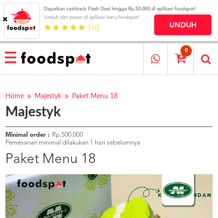
HOME
MENU
0
RESTAURANT
CARA
PESAN
Home
Majestyk
Paket Menu 18
Majestyk
OUR
COMPANY
KATA
Minimal order :
Rp.500.000
MEREKA
Pemesanan minimal dilakukan 1 hari sebelumnya
KATALOG
Paket Menu 18
LOYALTY
PROGRAM
FAQ
ABOUT