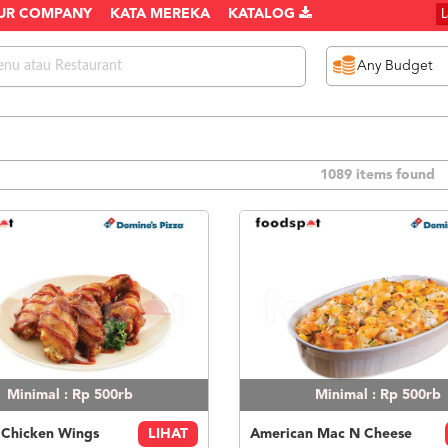
UR COMPANY
KATA MEREKA
KATALOG
1089 items found
Minimal : Rp 500rb
Minimal : Rp 500rb
 Chicken Wings
LIHAT
American Mac N Cheese