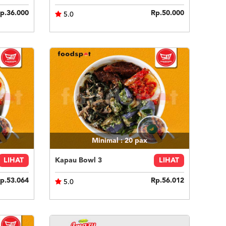
p.36.000
Rp.50.000
5.0
Minimal : 20
pax
LIHAT
Kapau Bowl 3
LIHAT
p.53.064
Rp.56.012
5.0