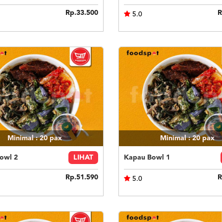
Rp.33.500
R
5.0
Minimal : 20
pax
Minimal : 20
pax
owl 2
LIHAT
Kapau Bowl 1
Rp.51.590
R
5.0