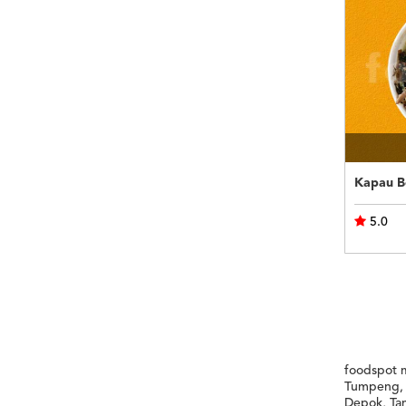
Kapau B
5.0
foodspot 
Tumpeng, C
Depok, Ta