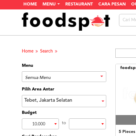
HOME
MENU
RESTAURANT
CARA PESAN
O
Home
Search
Menu
Pilih Area Antar
Tebet, Jakarta Selatan
Budget
to
10.000
5 Pieces