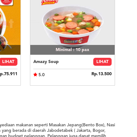
Minimal : 10
pax
LIHAT
Amazy Soup
LIHAT
p.75.911
Rp.13.500
5.0
ediaan makanan seperti Masakan Jepang(Bento Box), Nasi
n yang berada di daerah Jabodetabek ( Jakarta, Bogor,
ngan budget pelanggan. Pelanggan juga dapat memilih