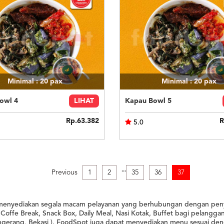
Minimal : 20
pax
Minimal : 20
pax
owl 4
LIHAT
Kapau Bowl 5
Rp.63.382
R
5.0
.
.
.
Previous
1
2
35
36
37
menyediakan segala macam pelayanan yang berhubungan dengan peny
offe Break, Snack Box, Daily Meal, Nasi Kotak, Buffet bagi pelangga
ngerang, Bekasi ). FoodSpot juga dapat menyediakan menu sesuai de