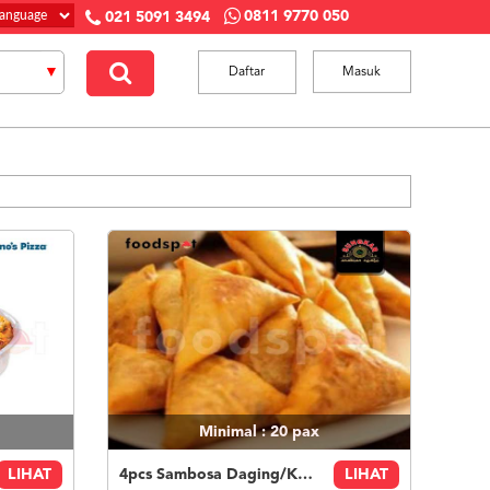
0811 9770 050
021 5091 3494
Daftar
Masuk
Minimal : 20
pax
LIHAT
4pcs Sambosa Daging/Keju
LIHAT