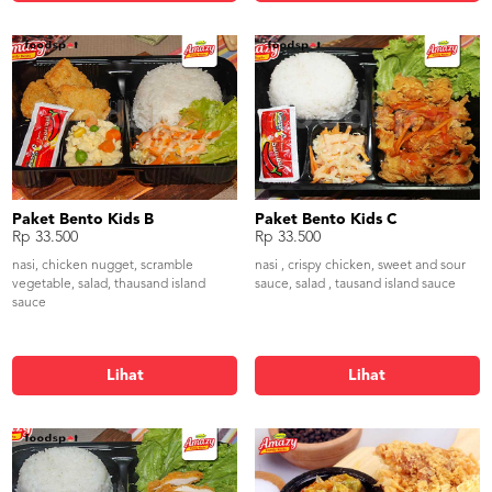
Paket Bento Kids B
Paket Bento Kids C
Rp 33.500
Rp 33.500
nasi, chicken nugget, scramble
nasi , crispy chicken, sweet and sour
vegetable, salad, thausand island
sauce, salad , tausand island sauce
sauce
Lihat
Lihat