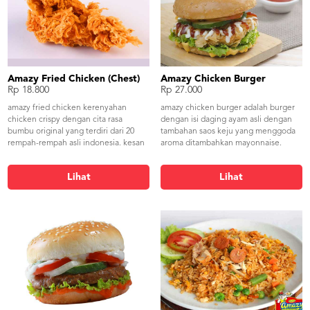
Amazy Fried Chicken (Chest)
Amazy Chicken Burger
Rp 18.800
Rp 27.000
amazy fried chicken kerenyahan
amazy chicken burger adalah burger
chicken crispy dengan cita rasa
dengan isi daging ayam asli dengan
bumbu original yang terdiri dari 20
tambahan saos keju yang menggoda
rempah-rempah asli indonesia. kesan
aroma ditambahkan mayonnaise.
pertama menikmati ayam goreng
dipadukan dengan roti yang lembut
crispy ini adalah balutan tepung crispy
dan fresh. sayuran segar seperti
Lihat
Lihat
yang merekah, renyah dan lembut.
timun, tomat, selada dan bawang
daging ayamnya terlihat putih dan
bombay menjadikan menu ini lengkap
bersih menandakan kualitas ayam
dan nikmat untuk disantap.
yang terjaga dan selalu fresh. rasa
daging ayamnya yang gurih sampai ke
dalam tulangnya sangat terasa bumbu
originalnya yang gurih. tidak cukup
satu potong untuk menikmati fried
chicken amazy.