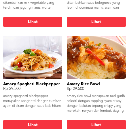
ditambahkan mix vegetable yang
ditambahkan saus bolognese yang
terdiri dari jagung manis, wortel,
lebih di dominasi manis, asam dari
kacang polong dan buncis sehingga
tomat yang berpadu dengan daging
terjadi kesimbangan dalam komposisi.
sapi dan ditabur keju yang gurih.
Lihat
Lihat
unsur sayuran di menu ini adalah
untuk menetralisir adanya lemak
karena sayuran segarnya
mengandung serat yang cukup tinggi.
ditambahkan taburan ayam crispy
khas amazy dan kremes membuat
siapapun tidak rela untuk
membaginya. selain itu aroma dari
minyak wijennya membuat perut tidak
tahan untuk segera menyantapnya.
Amazy Spagheti Blackpepper
Amazy Rice Bowl
Rp 29.500
Rp 29.500
amazy spaghetti blackpepper
amazy rice bowl merupakan nasi gurih
merupakan spaghetti dengan tumisan
seledri dengan topping ayam crispy
ayam di siram dengan saus lada hitam.
dengan balutan tepung crispy yang
merekah, renyah dan lembut. daging
ayamnya terlihat putih dan bersih
menandakan kualitas ayam yang
Lihat
Lihat
terjaga dan selalu fresh. rasa daging