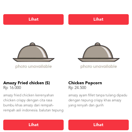
Lihat
Lihat
Amazy Fried chicken (S)
Chicken Popcorn
Rp 16.000
Rp 24.500
amazy fried chicken kerenyahan
amazy ayam fillet tanpa tulang dipadu
chicken crispy dengan cita rasa
dengan tepung crispy khas amazy
bumbu khas amazy dari rempah-
yang renyah dan gurih
rempah asli indonesia. balutan tepung
crispy yang merekah, renyah dan
lembut. daging ayamnya terlihat putih
Lihat
Lihat
dan bersih menandakan kualitas ayam
yang minim lemak, dan selalu fresh.