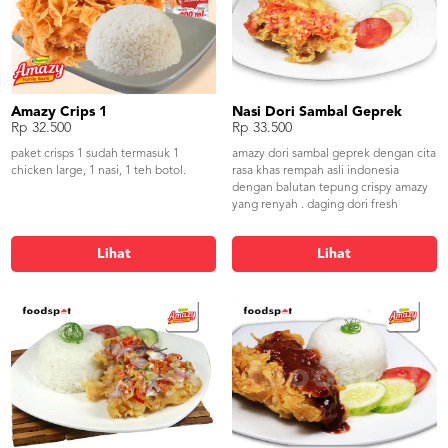
Amazy Crips 1
Nasi Dori Sambal Geprek
Rp 32.500
Rp 33.500
paket crisps 1 sudah termasuk 1
amazy dori sambal geprek dengan cita
chicken large, 1 nasi, 1 teh botol.
rasa khas rempah asli indonesia
dengan balutan tepung crispy amazy
yang renyah . daging dori fresh
dipadu dengan sambal geprek amazy
yang pedas dan nikmat
Lihat
Lihat