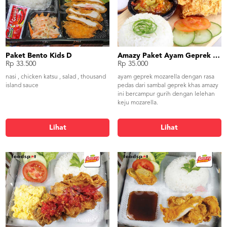
Paket Bento Kids D
Amazy Paket Ayam Geprek Mozarella
Rp 33.500
Rp 35.000
nasi , chicken katsu , salad , thousand
ayam geprek mozarella dengan rasa
island sauce
pedas dari sambal geprek khas amazy
ini bercampur gurih dengan lelehan
keju mozarella.
Lihat
Lihat