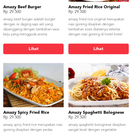
Amazy Beef Burger
Amazy Fried Rice Original
Rp 29.500
Rp 29.500
amazy beef burger adalah burger
amazy fried rice original merupakan
dengan isi daging sapi asli yang
nasi goreng disajikan dengan
dipanggang dengan tambahan saos
tambahan sosis diatasnya sekelas
keju yang menggoda aroma
dengan nasi goreng di hotel-hotel
ditambahkan mayonnaise. dipadukan
berbintang karena ditambahkan mix
dengan roti yang lembut dan fresh.
vegetable yang terdiri dari jagung
Lihat
Lihat
sayuran segar seperti timun, tomat,
manis, wortel, kacang polong dan
selada dan bawang bombay
buncis sehingga terjadi kesimbangan
menjadikan menu ini lengkap dan
dalam komposisi. unsur sayuran di
nikmat untuk disantap.
menu ini adalah untuk menetralisir
adanya lemak karena sayuran
segarnya mengandung serat yang
cukup tinggi. ditambahkan taburan
ayam crispy khas amazy dan kremes.
Amazy Spicy Fried Rice
Amazy Spaghetti Bolognese
Rp 29.500
Rp 29.500
amazy spicy fried rice merupakan nasi
amazy spaghetti bolognese disajikan
goreng disajikan dengan pedas
sangat lezat dengan vegetable