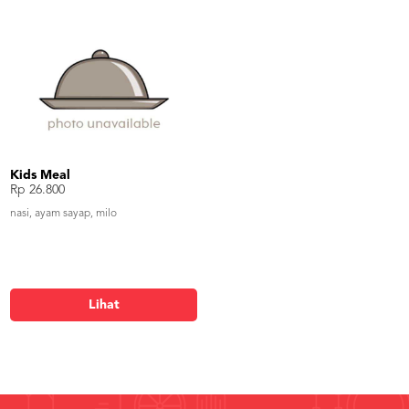
rasa daging ayam khas amazy enak
sampai ke dalam tulangnya sangat
terasa bumbu originalnya yang gurih.
Kids Meal
Rp 26.800
nasi, ayam sayap, milo
Lihat