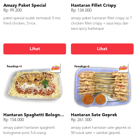
Amazy Paket Special
Hantaran Fillet Crispy
Rp 99.200
Rp 134.000
paket spesial sudah termasuk 5 mix
amazy paket hantaran fillet crispy isi 7
fried chicken, 3 rice.
chicken fillet crispy + saus keju dan
saus spicy barbeque
Lihat
Lihat
Hantaran Spaghetti Bolognese
Hantaran Sate Geprek
Rp 154.000
Rp 261.500
amazy paket hantaran spaghetti
amazy paket hantaran sate geprek isi
bolognese porsi 5-6 orang
50 tusuk sate + sambal geprek