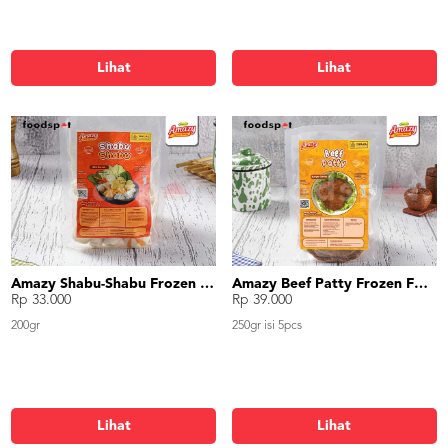
Lihat
Lihat
Amazy Shabu-Shabu Frozen Food
Amazy Beef Patty Frozen Food
Rp 33.000
Rp 39.000
200gr
250gr isi 5pcs
Lihat
Lihat