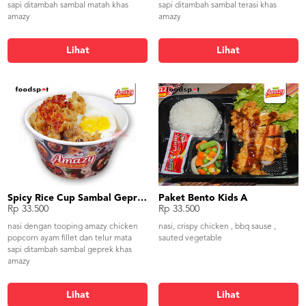
sapi ditambah sambal matah khas
sapi ditambah sambal terasi khas
amazy
amazy
Lihat
Lihat
Spicy Rice Cup Sambal Geprek
Paket Bento Kids A
Rp 33.500
Rp 33.500
nasi dengan tooping amazy chicken
nasi, crispy chicken , bbq sause ,
popcorn ayam fillet dan telur mata
sauted vegetable
sapi ditambah sambal geprek khas
amazy
Lihat
Lihat