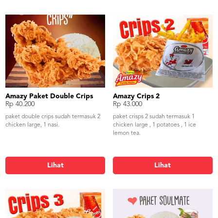
besar yang membuat lidah siapapun
pasti bergoyang. sebagai
penyeimbang komposisi serat
makanan, menu ini dilengkapi dengan
mix vegetable sehingga menjadi
menu dengan komposisi yang bergizi.
Amazy Paket Double Crips
Amazy Crips 2
Rp 40.200
Rp 43.000
paket double crips sudah termasuk 2
paket crisps 2 sudah termasuk 1
chicken large, 1 nasi.
chicken large , 1 potatoes , 1 ice
lemon tea.
Lihat
Lihat