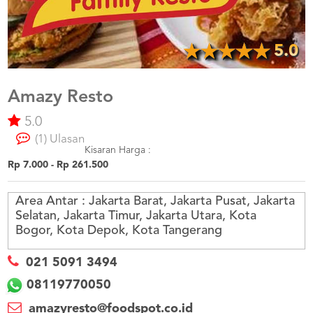
US
CATERERS
BLOG
5.0
TERMS
&
CONDITIONS
Amazy Resto
5.0
CALL
CENTER
(1) Ulasan
021
5091
Kisaran Harga :
3494
Rp 7.000 - Rp 261.500
LOGIN
DAFTAR
Area Antar :
Jakarta Barat, Jakarta Pusat, Jakarta
Selatan, Jakarta Timur, Jakarta Utara, Kota
Bogor, Kota Depok, Kota Tangerang
021 5091 3494
08119770050
amazyresto@foodspot.co.id