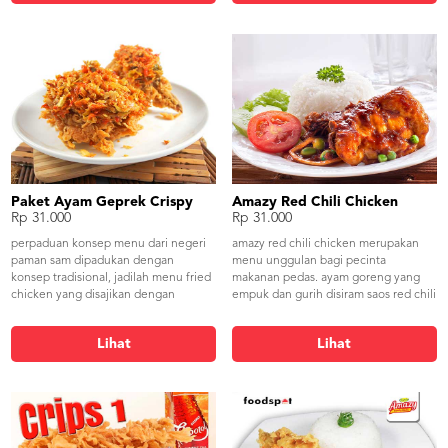
ayamnya yang gurih sangat terasa
bumbu originalnya. diatasnya disiram
dengan saus lada hitam yang hangat.
Paket Ayam Geprek Crispy
Amazy Red Chili Chicken
Rp 31.000
Rp 31.000
perpaduan konsep menu dari negeri
amazy red chili chicken merupakan
paman sam dipadukan dengan
menu unggulan bagi pecinta
konsep tradisional, jadilah menu fried
makanan pedas. ayam goreng yang
chicken yang disajikan dengan
empuk dan gurih disiram saos red chili
topping sambal bawang yang diuleg
khas amazy. sensasi pedas manisnya
langsung oleh tangan terampil dari
membuat makanan ini sangat lezat
Lihat
Lihat
team amazy. bagi anda penyuka rasa
untuk dinikmati.
yang super pedas, menu ayam geprek
crispy menjadi pilihannya dan rasakan
sensasi pedas cabe asli indonesia.