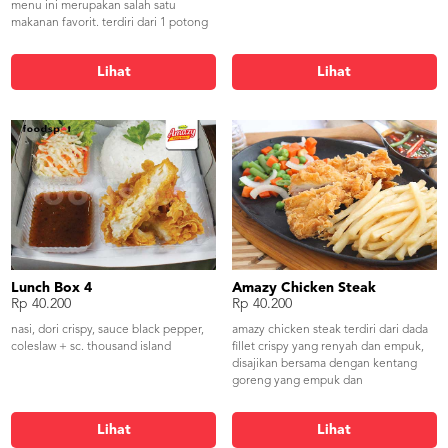
menu ini merupakan salah satu
makanan favorit. terdiri dari 1 potong
fillet crispy + 1 porsi potatoes crips
ditambah dengan saos keju yang
Lihat
Lihat
disiramkan di piring dan tidak
ketinggalan mix vegetable sebagai
penyeimbang sehingga terdapat
kandungan serat dari mix vegetable
ini.
Lunch Box 4
Amazy Chicken Steak
Rp 40.200
Rp 40.200
nasi, dori crispy, sauce black pepper,
amazy chicken steak terdiri dari dada
coleslaw + sc. thousand island
fillet crispy yang renyah dan empuk,
disajikan bersama dengan kentang
goreng yang empuk dan
mengenyangkan. dengan siraman
saos khas amazy lada hitam yang
Lihat
Lihat
bercampur dengan potongan cabe