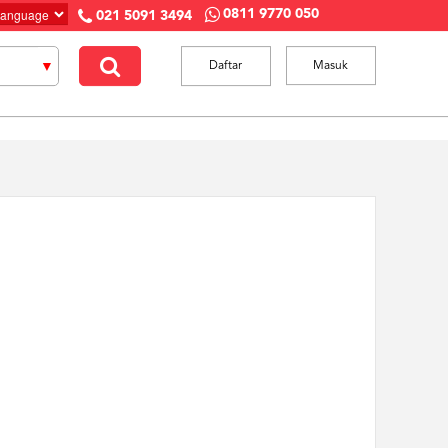
0811 9770 050
021 5091 3494
Daftar
Masuk