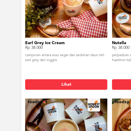
Earl Grey Ice Cream
Nutella
Rp 38.000
Rp 38.000
campuran antara susu segar dan seduhan daun teh
perpaduan a
earl grey dari inggris
hazelnut ita
Lihat