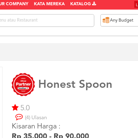
UR COMPANY
KATA MEREKA
KATALOG
Honest Spoon
5.0
(4) Ulasan
Kisaran Harga :
Rp 35.000 - Rp 90.000