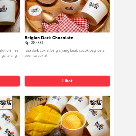
Belgian Dark Chocolate
Rp 38.000
lut oleh es
rasa dark coklat belgia yang kuat, cocok bagi para
unga telang
pecinta coklat
Lihat