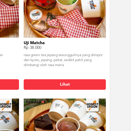
Uji Matcha
Rp 38.000
an
rasa green tea jepang sesungguhnya yang diimpor
dari kyoto, jepang. pekat, sedikit pahit yang
diimbangi oleh rasa manis
Lihat