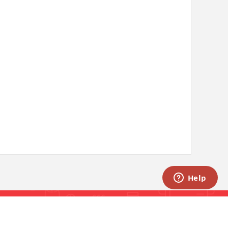
INAN KUALITAS
The City Tower Lantai 12 Unit 1N