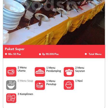
Paket Super
Min 50 Pax
Rp 98.000/Pax
Total Menu
2 Menu
1 Menu
2 Menu
Utama
Pendamping
Sayuran
0 Menu Soup
1 Nasi
1 Menu
Penutup
3 Komplimen