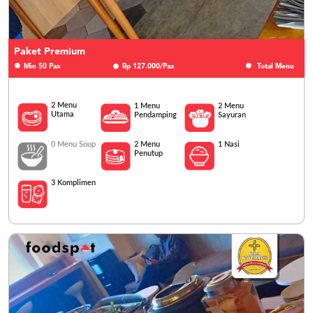
Paket Premium
Min 50 Pax
Rp 127.000/Pax
Total Menu
2 Menu
1 Menu
2 Menu
Utama
Pendamping
Sayuran
0 Menu Soup
1 Nasi
2 Menu
Penutup
3 Komplimen