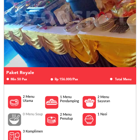
Paket Royale
Min 50 Pax
Rp 156.000/Pax
Total Menu
2 Menu
1 Menu
2 Menu
Utama
Pendamping
Sayuran
0 Menu Soup
1 Nasi
2 Menu
Penutup
3 Komplimen