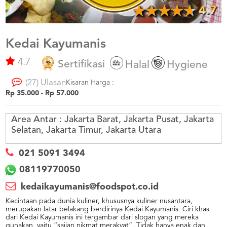
US
4.7
CATERERS
BLOG
Kedai Kayumanis
TERMS
&
4.7
Sertifikasi
Halal
Hygiene
CONDITIONS
(27) Ulasan
Kisaran Harga :
CALL
Rp 35.000 - Rp 57.000
CENTER
021
5091
3494
Area Antar :
Jakarta Barat, Jakarta Pusat, Jakarta
Selatan, Jakarta Timur, Jakarta Utara
LOGIN
DAFTAR
021 5091 3494
08119770050
kedaikayumanis@foodspot.co.id
Kecintaan pada dunia kuliner, khususnya kuliner nusantara,
merupakan latar belakang berdirinya Kedai Kayumanis. Ciri khas
dari Kedai Kayumanis ini tergambar dari slogan yang mereka
gunakan, yaitu “sajian nikmat merakyat”. Tidak hanya enak dan