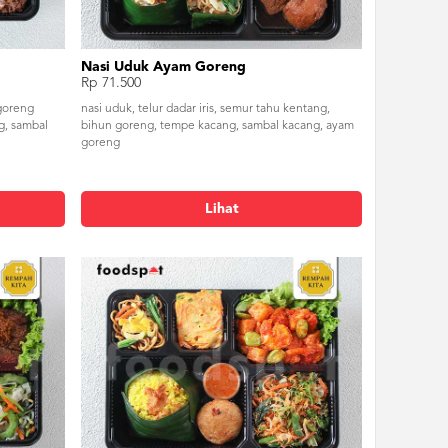
Nasi Uduk Ayam Goreng
Rp 71.500
goreng
nasi uduk, telur dadar iris, semur tahu kentang,
g, sambal
bihun goreng, tempe kacang, sambal kacang, ayam
goreng
Lihat