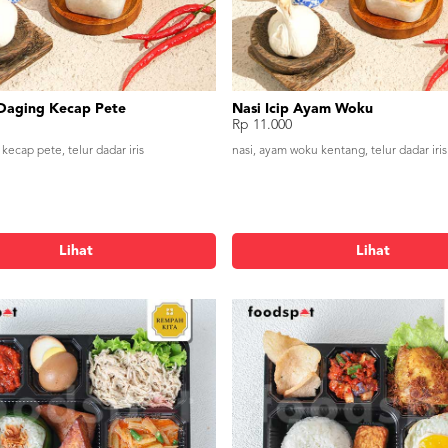
 Daging Kecap Pete
Nasi Icip Ayam Woku
Rp 11.000
 kecap pete, telur dadar iris
nasi, ayam woku kentang, telur dadar iris
Lihat
Lihat