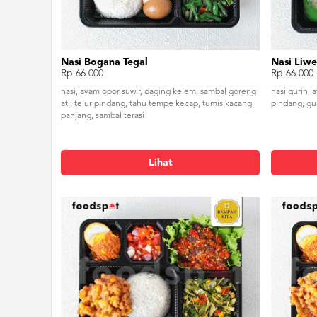
Nasi Bogana Tegal
Nasi Liwe
Rp 66.000
Rp 66.000
nasi, ayam opor suwir, daging kelem, sambal goreng
nasi gurih, 
ati, telur pindang, tahu tempe kecap, tumis kacang
pindang, gul
panjang, sambal terasi
Lihat