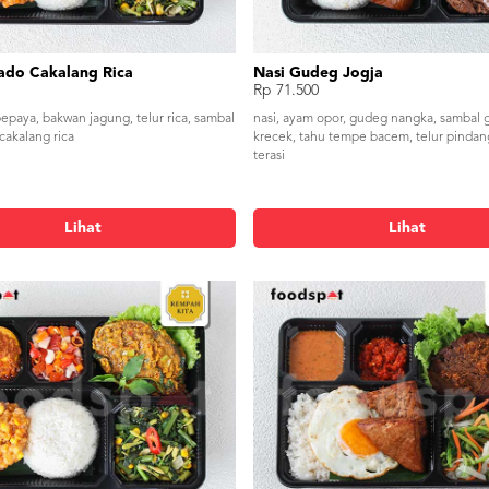
ado Cakalang Rica
Nasi Gudeg Jogja
Rp 71.500
pepaya, bakwan jagung, telur rica, sambal
nasi, ayam opor, gudeg nangka, sambal 
cakalang rica
krecek, tahu tempe bacem, telur pindan
terasi
Lihat
Lihat