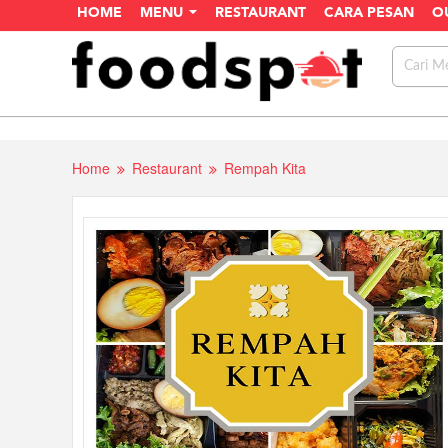
HOME
MENU
RESTAURANT
CARA PESAN
O
Home
Restaurant
Rempah Kita