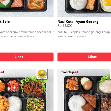
t Solo
Nasi Kutai Ayam Goreng
Rp 66.000
ayam opor suwir, tahu tempe bacem, telur
nasi, telur ceplok, tempe goreng, kerup
ai labu siam, sambal terasi
sambal, ayam goreng
Lihat
Lihat