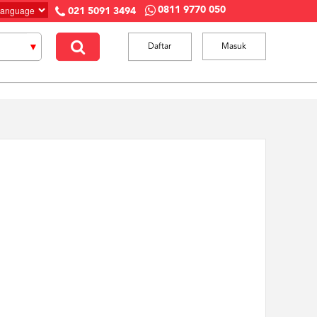
0811 9770 050
021 5091 3494
Daftar
Masuk