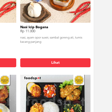
Nasi Icip Bogana
Rp 11.000
nasi, ayam opor suwir, sambal goreng ati, tumis
kacang panjang
Lihat