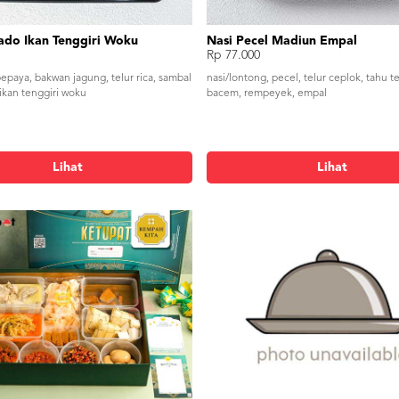
ado Ikan Tenggiri Woku
Nasi Pecel Madiun Empal
Rp 77.000
pepaya, bakwan jagung, telur rica, sambal
nasi/lontong, pecel, telur ceplok, tahu 
ikan tenggiri woku
bacem, rempeyek, empal
Lihat
Lihat