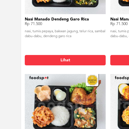
Nasi Manado Dendeng Garo Rica
Nasi Man
Rp 71.500
Rp 71.500
nasi, tumis pepaya, bakwan jagung, telur rica, sambal
nasi, tumis 
dabu-dabu, dendeng garo rica
dabu-dabu, 
Lihat