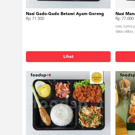
Nasi Gado-Gado Betawi Ayam Goreng
Nasi Man
Rp 71.500
Rp 77.000
nasi, tumis 
dabu-dabu, 
Lihat