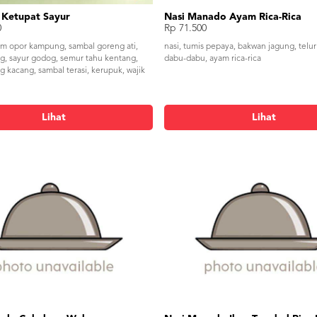
 Ketupat Sayur
Nasi Manado Ayam Rica-Rica
0
Rp 71.500
am opor kampung, sambal goreng ati,
nasi, tumis pepaya, bakwan jagung, telur
ng, sayur godog, semur tahu kentang,
dabu-dabu, ayam rica-rica
 kacang, sambal terasi, kerupuk, wajik
Lihat
Lihat