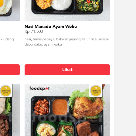
Nasi Manado Ayam Woku
Rp 71.500
uk udang,
nasi, tumis pepaya, bakwan jagung, telur rica, sambal
dabu-dabu, ayam woku
Lihat