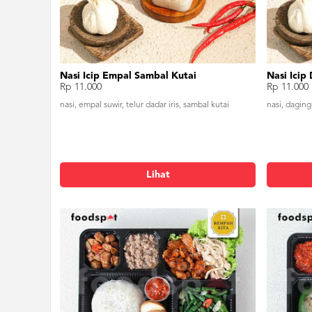
Nasi Icip Empal Sambal Kutai
Nasi Icip
Rp 11.000
Rp 11.000
nasi, empal suwir, telur dadar iris, sambal kutai
nasi, daging
Lihat