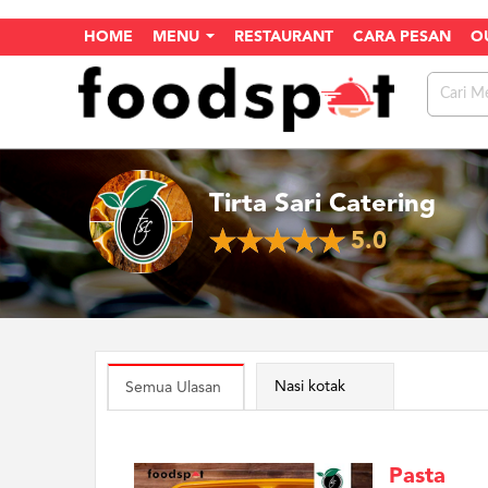
HOME
MENU
RESTAURANT
CARA PESAN
O
Tirta Sari Catering
5.0
Nasi kotak
Semua Ulasan
Pasta