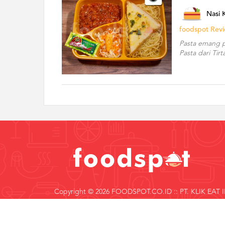
Nasi 
foodspot Rev
Pasta emang p
Pasta dari Tir
Copyright © 2026 FOODSPOT.CO.ID :: PT. KLIK EAT