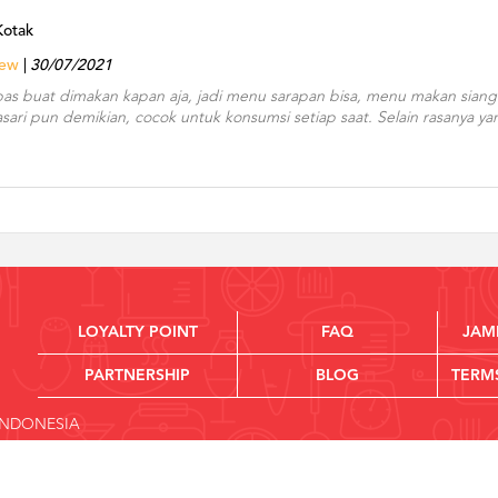
Kotak
iew
30/07/2021
as buat dimakan kapan aja, jadi menu sarapan bisa, menu makan sian
tasari pun demikian, cocok untuk konsumsi setiap saat. Selain rasanya 
LOYALTY POINT
FAQ
JAM
PARTNERSHIP
BLOG
TERM
 INDONESIA