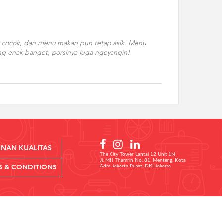
g cocok, dan menu makan pun tetap asik. Menu
yang enak banget, porsinya juga ngeyangin!
INAN KUALITAS
The City Tower Lantai 12 Unit 1N
Jl. MH Thamrin No. 81, Menteng, Kota
Adm. Jakarta Pusat, DKI Jakarta
S & CONDITIONS