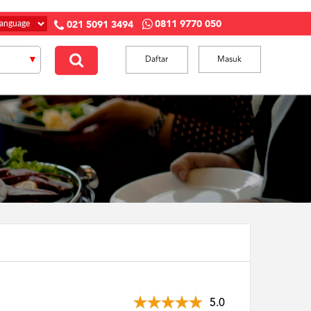
0811 9770 050
021 5091 3494
Daftar
Masuk
5.0