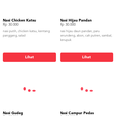
Nasi Chicken Katsu
Nasi Hijau Pandan
Rp 30.000
Rp 30.000
nasi putih, chicken katsu, kentang
nasi hijau daun pandan, paru
panggang, salad
serundeng, abon, cah putren, sambal,
kerupuk
Lihat
Lihat
Nasi Gudeg
Nasi Campur Pedas