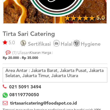
US
CATERERS
BLOG
5.0
TERMS
&
CONDITIONS
Tirta Sari Catering
5.0
CALL
Sertifikasi
Halal
Hygiene
CENTER
021
(1) Ulasan
5091
Kisaran Harga :
3494
Rp 20.000 - Rp 35.000
LOGIN
DAFTAR
Area Antar :
Jakarta Barat, Jakarta Pusat, Jakarta
Selatan, Jakarta Timur, Jakarta Utara
021 5091 3494
08119770050
tirtasaricatering@foodspot.co.id