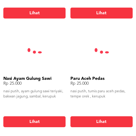
Lihat
Lihat
Nasi Ayam Gulung Sawi
Paru Aceh Pedas
Rp 25.000
Rp 25.000
nasi putih, ayam gulung sawi teriyaki,
nasi putih, tumis paru aceh pedas,
bakwan jagung, sambal, kerupuk
tempe orek , kerupuk
Lihat
Lihat