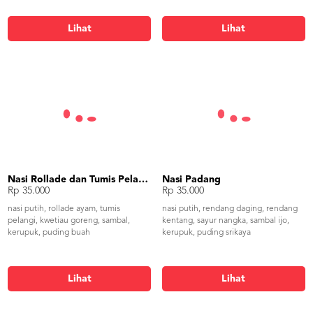
Lihat
Lihat
Nasi Rollade dan Tumis Pelangi
Nasi Padang
Rp 35.000
Rp 35.000
nasi putih, rollade ayam, tumis
nasi putih, rendang daging, rendang
pelangi, kwetiau goreng, sambal,
kentang, sayur nangka, sambal ijo,
kerupuk, puding buah
kerupuk, puding srikaya
Lihat
Lihat