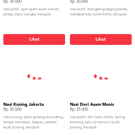
Rp 30.000
Rp 30.000
nasi putih, opor ayam suwir, krecek
nasi putih, krengseng daging pedas,
pedas, sayur nangka, kerupuk
martabak kari, tumis kimlo, kerupuk
Lihat
Lihat
Nasi Kuning Jakarta
Nasi Dori Asam Manis
Rp 35.000
Rp 35.000
nasi kuning, ayam goreng serundeng,
nasi putih, dori asam manis, kering
tempe mendoan, lalapan, sambal,
kentang, tahu isi mercon, buah
buah potong, kerupuk
potong, kerupuk