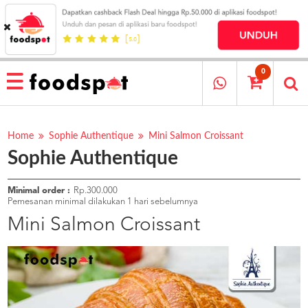
HOME
MENU
0
RESTAURANT
CARA
PESAN
Home
Sophie Authentique
Mini Salmon Croissant
Sophie Authentique
OUR
COMPANY
KATA
Minimal order :
Rp.300.000
MEREKA
Pemesanan minimal dilakukan 1 hari sebelumnya
KATALOG
Mini Salmon Croissant
LOYALTY
PROGRAM
FAQ
ABOUT