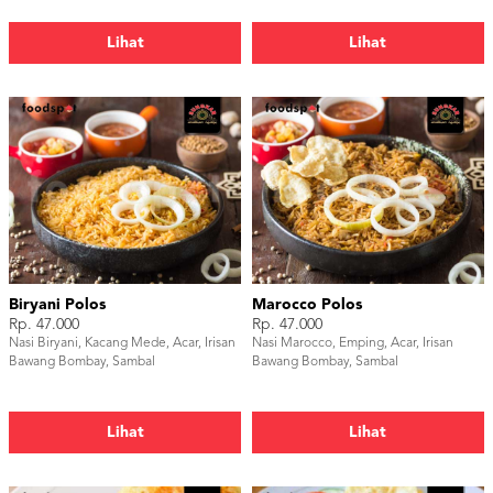
Lihat
Lihat
Biryani Polos
Marocco Polos
Rp. 47.000
Rp. 47.000
Nasi Biryani, Kacang Mede, Acar, Irisan
Nasi Marocco, Emping, Acar, Irisan
Bawang Bombay, Sambal
Bawang Bombay, Sambal
Lihat
Lihat