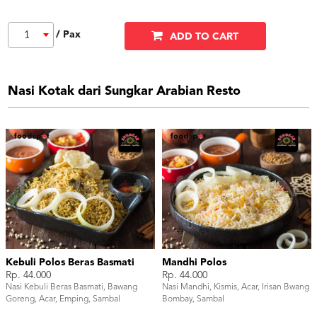
/ Pax
1
ADD TO CART
Nasi Kotak dari Sungkar Arabian Resto
Kebuli Polos Beras Basmati
Mandhi Polos
Rp. 44.000
Rp. 44.000
Nasi Kebuli Beras Basmati, Bawang
Nasi Mandhi, Kismis, Acar, Irisan Bwang
Goreng, Acar, Emping, Sambal
Bombay, Sambal