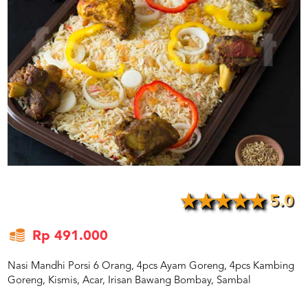
US
CATERERS
BLOG
TERMS
&
CONDITIONS
CALL
CENTER
021
5091
3494
LOGIN
DAFTAR
5.0
Rp 491.000
Nasi Mandhi Porsi 6 Orang, 4pcs Ayam Goreng, 4pcs Kambing
Goreng, Kismis, Acar, Irisan Bawang Bombay, Sambal