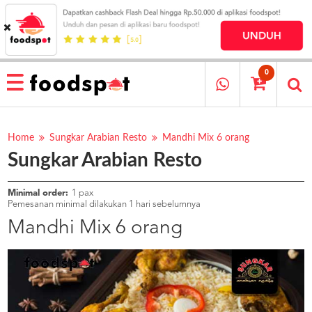
HOME
MENU
0
RESTAURANT
CARA
PESAN
Home
Sungkar Arabian Resto
Mandhi Mix 6 orang
Sungkar Arabian Resto
OUR
COMPANY
KATA
Minimal order:
1 pax
MEREKA
Pemesanan minimal dilakukan 1 hari sebelumnya
KATALOG
Mandhi Mix 6 orang
LOYALTY
PROGRAM
FAQ
ABOUT