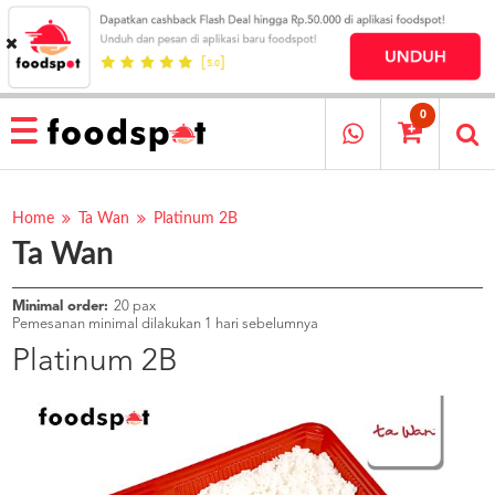
HOME
MENU
0
RESTAURANT
CARA
PESAN
Home
Ta Wan
Platinum 2B
Ta Wan
OUR
COMPANY
KATA
Minimal order:
20 pax
MEREKA
Pemesanan minimal dilakukan 1 hari sebelumnya
KATALOG
Platinum 2B
LOYALTY
PROGRAM
FAQ
ABOUT