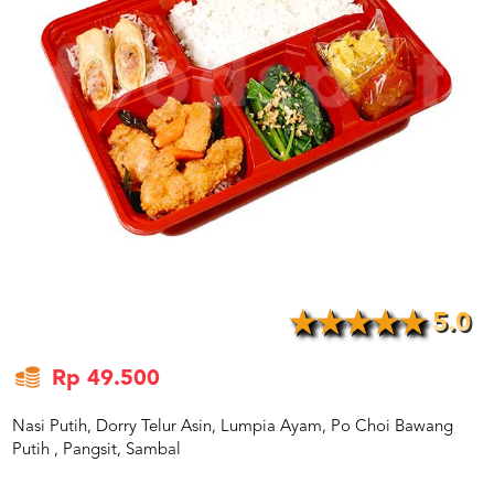
US
CATERERS
BLOG
TERMS
&
CONDITIONS
CALL
CENTER
021
5091
3494
LOGIN
DAFTAR
5.0
Rp 49.500
Nasi Putih, Dorry Telur Asin, Lumpia Ayam, Po Choi Bawang
Putih , Pangsit, Sambal