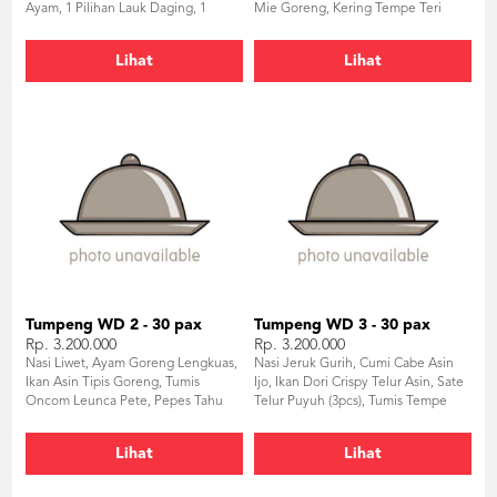
Ayam, 1 Pilihan Lauk Daging, 1
Mie Goreng, Kering Tempe Teri
Pilihan Salad, Puding, Fresh Fruit,
Kacang, Dadar Rawis, Sambal
Ice Tea
Lihat
Lihat
Tumpeng WD 2 - 30 pax
Tumpeng WD 3 - 30 pax
Rp. 3.200.000
Rp. 3.200.000
Nasi Liwet, Ayam Goreng Lengkuas,
Nasi Jeruk Gurih, Cumi Cabe Asin
Ikan Asin Tipis Goreng, Tumis
Ijo, Ikan Dori Crispy Telur Asin, Sate
Oncom Leunca Pete, Pepes Tahu
Telur Puyuh (3pcs), Tumis Tempe
Telur Asin Jamur Tiram, Telur
Buncis Udang Kecil, Bihun Goreng,
Balado, Tempe Crispy, Sambal
Bakwan Sayuran, Sambal
Lihat
Lihat