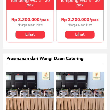
Tumpeng WD 2 - 30
Tumpeng WD 3 - 30
pax
pax
Rp 3.200.000/pax
Rp 3.200.000/pax
*Harga sudah Nett
*Harga sudah Nett
Lihat
Lihat
Prasmanan dari Wangi Daun Catering