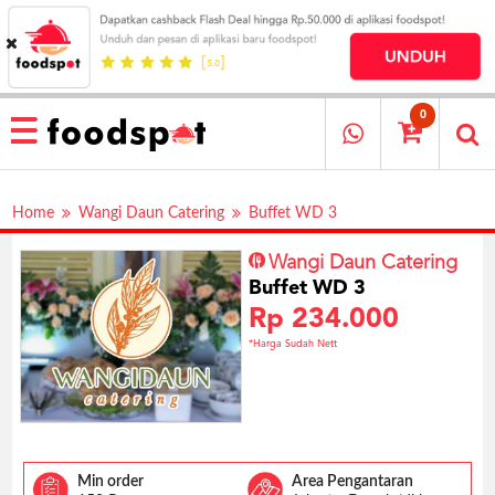
HOME
MENU
0
RESTAURANT
CARA
Home
Wangi Daun Catering
Buffet WD 3
PESAN
OUR
Wangi Daun Catering
COMPANY
Buffet WD 3
KATA
Rp 234.000
MEREKA
*Harga Sudah Nett
KATALOG
LOYALTY
PROGRAM
FAQ
Min order
Area Pengantaran
ABOUT