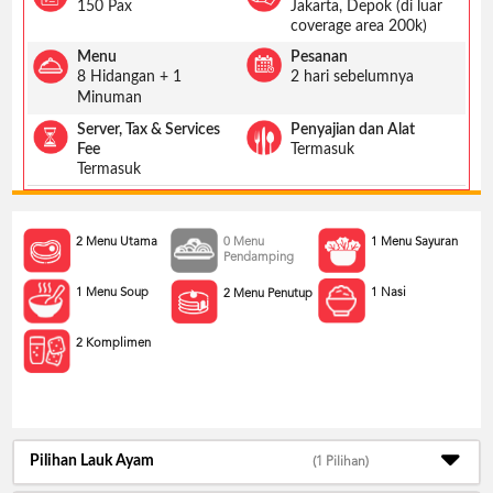
US
150 Pax
Jakarta, Depok (di luar
coverage area 200k)
CATERERS
Menu
Pesanan
BLOG
8 Hidangan + 1
2 hari sebelumnya
Minuman
TERMS
&
Server, Tax & Services
Penyajian dan Alat
CONDITIONS
Fee
Termasuk
Termasuk
CALL
CENTER
021
5091
2 Menu Utama
0 Menu
1 Menu Sayuran
3494
Pendamping
LOGIN
DAFTAR
1 Menu Soup
1 Nasi
2 Menu Penutup
2 Komplimen
Pilihan Lauk Ayam
(1 Pilihan)