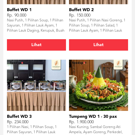
Buffet WD 1
Buffet WD 2
Rp. 90.000
Rp. 150.000
Nasi Putih, 1 Pilihan Soup, 1 Pilihan
Nasi Putih, 1 Pilihan Nasi Goreng, 1
Sayuran, 1 Pilihan Lauk Ayam, 1
Pilihan Soup, 1 Pilihan Salad, 1
Pilihan Lauk Daging, Kerupuk, Buah
Pilihan Lauk Ayam, 1 Pilihan Lauk
Potong, Air Mineral
Daging, 1 Pilihan Sayur, Kerupuk,
Puding, Buah Potong, Air Mineral
Lihat
Lihat
Buffet WD 3
Tumpeng WD 1 - 30 pax
Rp. 234.000
Rp. 1.900.000
1 Pilihan Nasi, 1 Pilihan Soup, 1
Nasi Kuning, Sambal Goreng Ati
Pilihan Sayuran, 1 Pilihan Lauk
Ampela, Ayam Goreng, Perkedel,