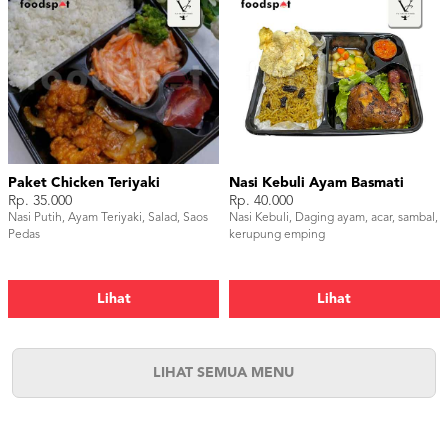
Paket Chicken Teriyaki
Nasi Kebuli Ayam Basmati
Rp. 35.000
Rp. 40.000
Nasi Putih, Ayam Teriyaki, Salad, Saos
Nasi Kebuli, Daging ayam, acar, sambal,
Pedas
kerupung emping
Lihat
Lihat
LIHAT SEMUA MENU