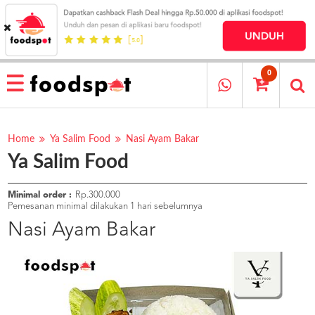
HOME
MENU
0
RESTAURANT
CARA
PESAN
Home
Ya Salim Food
Nasi Ayam Bakar
Ya Salim Food
OUR
COMPANY
KATA
Minimal order :
Rp.300.000
MEREKA
Pemesanan minimal dilakukan 1 hari sebelumnya
KATALOG
Nasi Ayam Bakar
LOYALTY
PROGRAM
FAQ
ABOUT