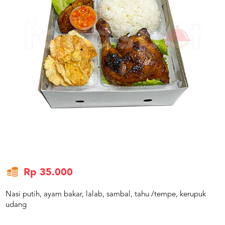
US
CATERERS
BLOG
TERMS
&
CONDITIONS
CALL
CENTER
021
5091
3494
LOGIN
DAFTAR
Rp 35.000
Nasi putih, ayam bakar, lalab, sambal, tahu /tempe, kerupuk
udang