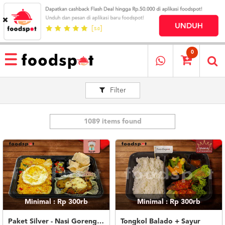
HOME
MENU
0
RESTAURANT
Filter
CARA
PESAN
OUR
COMPANY
1089 items found
KATA
MEREKA
KATALOG
LOYALTY
PROGRAM
Minimal : Rp 300rb
Minimal : Rp 300rb
FAQ
ABOUT
Paket Silver - Nasi Goreng Nanas Geprek Mozza
Tongkol Balado + Sayur