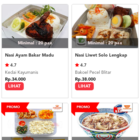
Minimal : 20
pax
Minimal : 20
pax
Nasi Ayam Bakar Madu
Nasi Liwet Solo Lengkap
4.7
4.7
Kedai Kayumanis
Bakoel Pecel Blitar
Rp.34.000
Rp.38.000
LIHAT
LIHAT