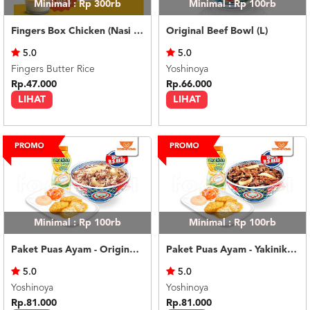
Minimal : Rp 300rb
Minimal : Rp 100rb
Fingers Box Chicken (Nasi Putih) Silky Pudding
Original Beef Bowl (L)
5.0
5.0
Fingers Butter Rice
Yoshinoya
Rp.47.000
Rp.66.000
LIHAT
LIHAT
Minimal : Rp 100rb
Minimal : Rp 100rb
Paket Puas Ayam - Original Beef Paket Puas (R)
Paket Puas Ayam - Yakiniku Beef Paket Puas (R)
5.0
5.0
Yoshinoya
Yoshinoya
Rp.81.000
Rp.81.000