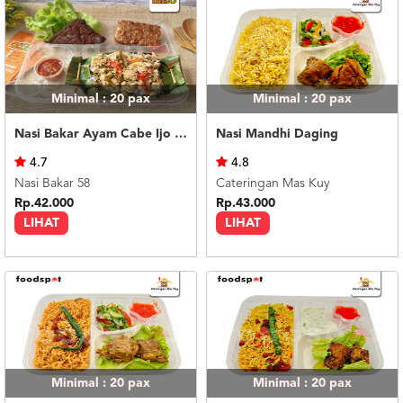
Minimal : 20
pax
Minimal : 20
pax
Nasi Bakar Ayam Cabe Ijo + Tahu Tempe
Nasi Mandhi Daging
4.7
4.8
Nasi Bakar 58
Cateringan Mas Kuy
Rp.42.000
Rp.43.000
LIHAT
LIHAT
Minimal : 20
pax
Minimal : 20
pax