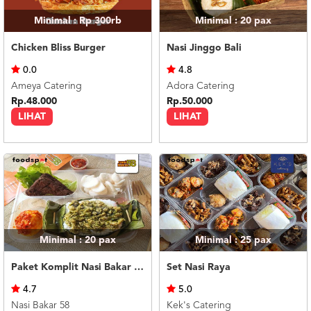
Minimal : Rp 300rb
Minimal : 20
pax
Chicken Bliss Burger
Nasi Jinggo Bali
0.0
4.8
Ameya Catering
Adora Catering
Rp.48.000
Rp.50.000
LIHAT
LIHAT
Minimal : 20
pax
Minimal : 25
pax
Paket Komplit Nasi Bakar Ayam Cabe Ijo
Set Nasi Raya
4.7
5.0
Nasi Bakar 58
Kek's Catering