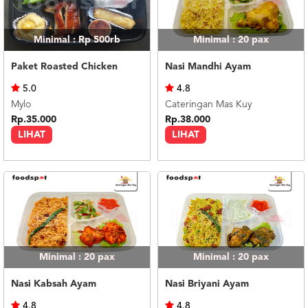
Minimal : Rp 500rb
Minimal : 20
pax
Paket Roasted Chicken
Nasi Mandhi Ayam
5.0
4.8
Mylo
Cateringan Mas Kuy
Rp.35.000
Rp.38.000
LIHAT
LIHAT
Minimal : 20
pax
Minimal : 20
pax
Nasi Kabsah Ayam
Nasi Briyani Ayam
4.8
4.8