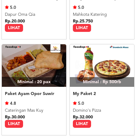
US
5.0
5.0
CATERERS
Dapur Oma Qia
Mahkota Katering
BLOG
Rp.20.000
Rp.25.750
LIHAT
LIHAT
TERMS
&
CONDITIONS
CALL
CENTER
021
5091
3494
LOGIN
DAFTAR
Minimal : 20
pax
Minimal : Rp 500rb
Paket Ayam Opor Suwir
My Paket 2
4.8
5.0
Cateringan Mas Kuy
Domino's Pizza
Rp.30.000
Rp.32.000
LIHAT
LIHAT