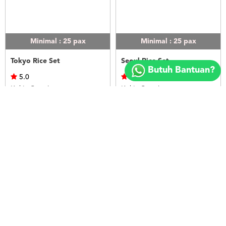
Minimal : 25
pax
Minimal : 25
pax
Copyright
Tokyo Rice Set
Seoul Rice Set
©
Butuh Bantuan?
2018
5.0
5.0
FOODSPOT.CO.ID
Kek's Catering
Kek's Catering
Rp.50.000
Rp.50.000
LIHAT
LIHAT
Minimal : 25
pax
Minimal : 20
pax
Bangkok Rice Set
Nasi Ayam Betutu Bali