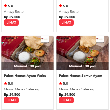
US
5.0
5.0
CATERERS
Amazy Resto
Amazy Resto
BLOG
Rp.29.500
Rp.29.500
LIHAT
LIHAT
TERMS
&
CONDITIONS
CALL
CENTER
021
5091
3494
LOGIN
DAFTAR
Minimal : 30
pax
Minimal : 30
pax
Paket Hemat Ayam Woku
Paket Hemat Semur Ayam
5.0
5.0
Mawar Merah Catering
Mawar Merah Catering
Rp.29.500
Rp.29.500
LIHAT
LIHAT