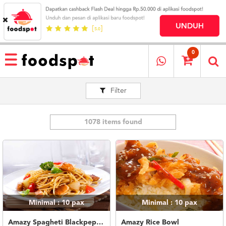
HOME
MENU
0
RESTAURANT
Filter
CARA
PESAN
OUR
COMPANY
1078 items found
KATA
MEREKA
KATALOG
LOYALTY
PROGRAM
Minimal : 10
pax
Minimal : 10
pax
FAQ
ABOUT
Amazy Spagheti Blackpepper
Amazy Rice Bowl