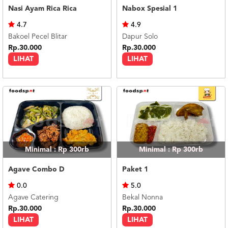
Nasi Ayam Rica Rica
Nabox Spesial 1
4.7
4.9
Bakoel Pecel Blitar
Dapur Solo
Rp.30.000
Rp.30.000
LIHAT
LIHAT
Minimal : Rp 300rb
Minimal : Rp 300rb
Agave Combo D
Paket 1
0.0
5.0
Agave Catering
Bekal Nonna
Rp.30.000
Rp.30.000
LIHAT
LIHAT