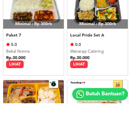
Minimal : Rp 300rb
Minimal : Rp 300rb
Paket 7
Local Pride Set A
5.0
0.0
Bekal Nonna
Wanaraja Catering
Rp.30.000
Rp.30.000
LIHAT
LIHAT
Copyright
©
Butuh Bantuan?
2018
FOODSPOT.CO.ID
Minimal : 20
pax
Minimal : Rp 300rb
Nasi Campur Pedas
Paket 8