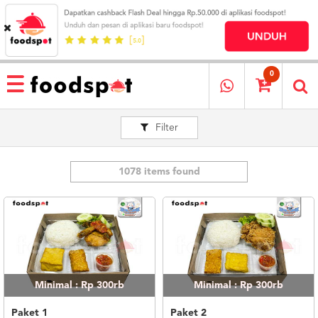
HOME
MENU
0
RESTAURANT
Filter
CARA
PESAN
OUR
COMPANY
1078 items found
KATA
MEREKA
KATALOG
LOYALTY
PROGRAM
Minimal : Rp 300rb
Minimal : Rp 300rb
FAQ
ABOUT
Paket 1
Paket 2