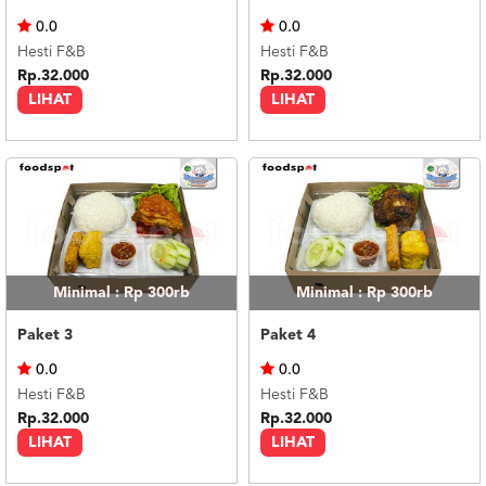
US
0.0
0.0
CATERERS
Hesti F&B
Hesti F&B
BLOG
Rp.32.000
Rp.32.000
LIHAT
LIHAT
TERMS
&
CONDITIONS
CALL
CENTER
021
5091
3494
LOGIN
DAFTAR
Minimal : Rp 300rb
Minimal : Rp 300rb
Paket 3
Paket 4
0.0
0.0
Hesti F&B
Hesti F&B
Rp.32.000
Rp.32.000
LIHAT
LIHAT