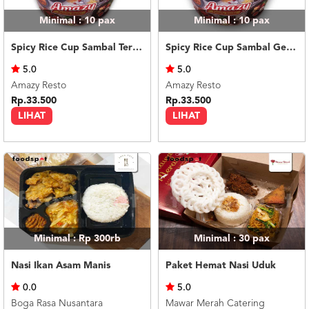
Minimal : 10
pax
Minimal : 10
pax
Spicy Rice Cup Sambal Terasi
Spicy Rice Cup Sambal Geprek
5.0
5.0
Amazy Resto
Amazy Resto
Rp.33.500
Rp.33.500
LIHAT
LIHAT
Minimal : Rp 300rb
Minimal : 30
pax
Nasi Ikan Asam Manis
Paket Hemat Nasi Uduk
0.0
5.0
Boga Rasa Nusantara
Mawar Merah Catering