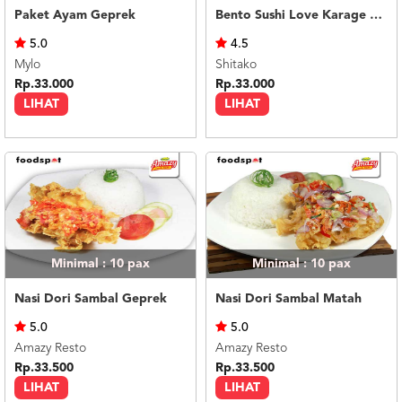
Paket Ayam Geprek
Bento Sushi Love Karage Mentai
5.0
4.5
Mylo
Shitako
Rp.33.000
Rp.33.000
LIHAT
LIHAT
Minimal : 10
pax
Minimal : 10
pax
Nasi Dori Sambal Geprek
Nasi Dori Sambal Matah
5.0
5.0
Amazy Resto
Amazy Resto
Rp.33.500
Rp.33.500
LIHAT
LIHAT