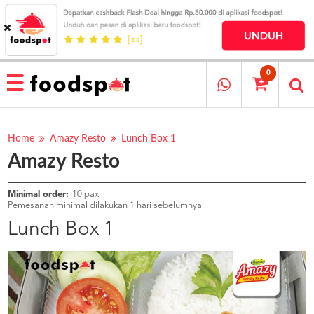
HOME
MENU
0
RESTAURANT
CARA
PESAN
Home
Amazy Resto
Lunch Box 1
Amazy Resto
OUR
COMPANY
KATA
Minimal order:
10 pax
MEREKA
Pemesanan minimal dilakukan 1 hari sebelumnya
KATALOG
Lunch Box 1
LOYALTY
PROGRAM
FAQ
ABOUT