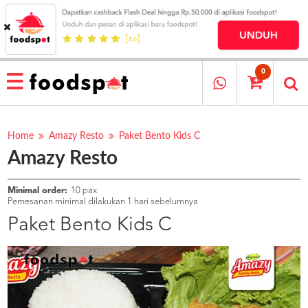
HOME
MENU
0
RESTAURANT
CARA
PESAN
Home
Amazy Resto
Paket Bento Kids C
Amazy Resto
OUR
COMPANY
KATA
Minimal order:
10 pax
MEREKA
Pemesanan minimal dilakukan 1 hari sebelumnya
KATALOG
Paket Bento Kids C
LOYALTY
PROGRAM
FAQ
ABOUT