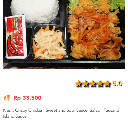
US
CATERERS
BLOG
TERMS
&
CONDITIONS
CALL
CENTER
021
5091
3494
LOGIN
DAFTAR
5.0
Rp 33.500
Nasi , Crispy Chicken, Sweet and Sour Sauce, Salad , Tausand
Island Sauce