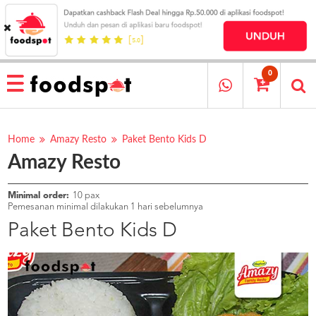
HOME
MENU
0
RESTAURANT
CARA
PESAN
Home
Amazy Resto
Paket Bento Kids D
Amazy Resto
OUR
COMPANY
KATA
Minimal order:
10 pax
MEREKA
Pemesanan minimal dilakukan 1 hari sebelumnya
KATALOG
Paket Bento Kids D
LOYALTY
PROGRAM
FAQ
ABOUT