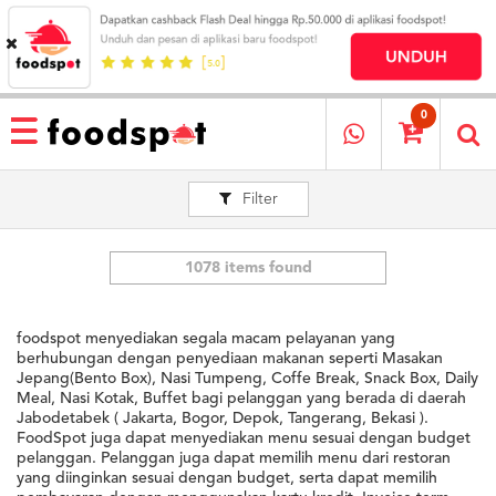
HOME
MENU
0
RESTAURANT
Filter
CARA
PESAN
OUR
COMPANY
1078 items found
KATA
MEREKA
foodspot menyediakan segala macam pelayanan yang
KATALOG
berhubungan dengan penyediaan makanan seperti Masakan
Jepang(Bento Box), Nasi Tumpeng, Coffe Break, Snack Box, Daily
Meal, Nasi Kotak, Buffet bagi pelanggan yang berada di daerah
LOYALTY
Jabodetabek ( Jakarta, Bogor, Depok, Tangerang, Bekasi ).
PROGRAM
FoodSpot juga dapat menyediakan menu sesuai dengan budget
FAQ
pelanggan. Pelanggan juga dapat memilih menu dari restoran
yang diinginkan sesuai dengan budget, serta dapat memilih
ABOUT